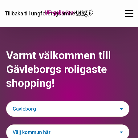
Hoppa
Webshop
till
Tillbaka till ungforetagsamhet.se
Top
huvudinnehåll
Menu
Varmt välkommen till
Gävleborgs roligaste
shopping!
Gävleborg
Välj kommun här