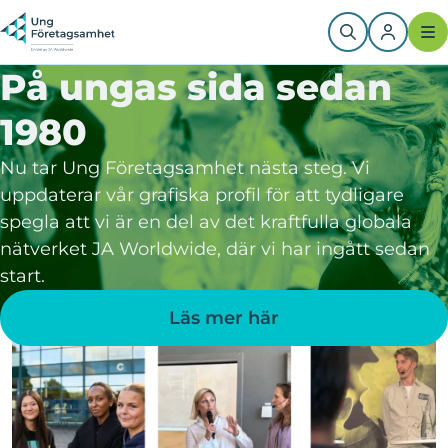
Hoppa
till
huvudinnehåll
På ungas sida sedan
1980
Nu tar Ung Företagsamhet nästa steg. Vi
uppdaterar vår grafiska profil för att tydligare
spegla att vi är en del av det kraftfulla globala
nätverket JA Worldwide, där vi har ingått sedan
start.
Läs mer här