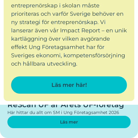
entreprenörskap i skolan måste
prioriteras och varför Sverige behöver en
ny strategi för entreprenörskap. Vi
lanserar även vår Impact Report – en unik
kartläggning över vilken avgörande
effekt Ung Företagsamhet har för
Sveriges ekonomi, kompetensförsörjning
och hållbara utveckling.
Läs mer här!
SM I UNG FÖRETAGSAMHET 2026
ReScan UF är Årets UF-företag
Här hittar du allt om SM i Ung Företagsamhet 2026
Läs mer