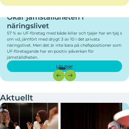
UNG FÖRETAGSAMHET
Ökar elevers engageman
Elever som får ta del av entreprenörskap tidig
får ett ökat skolengagemang och utvecklar 
ar en tjej s
som kreativitet, förmåga att lösa problem oc
a
samarbeta.
sitioner som
Läs mer
Aktuellt