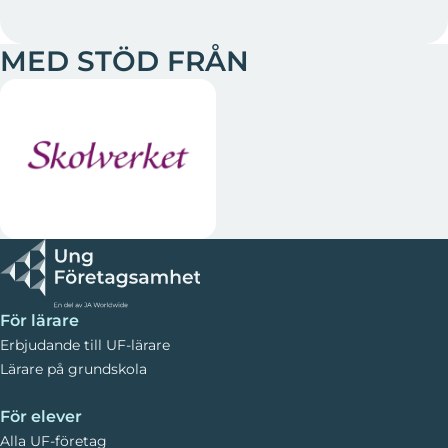
MED STÖD FRÅN
För lärare
Erbjudande till UF-lärare
Lärare på grundskola
För elever
Alla UF-företag