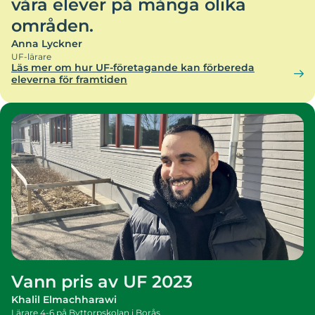
våra elever på många olika
områden.
Anna Lyckner
UF-lärare
Läs mer om hur UF-företagande kan förbereda
eleverna för framtiden
Vann pris av UF 2023
Khalil Elmachharawi
Lärare 4-6 på Byttorpskolan i Borås