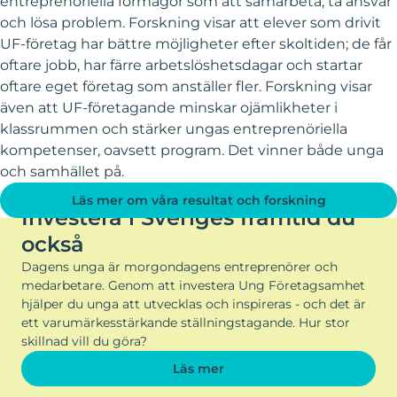
entreprenöriella förmågor som att samarbeta, ta ansvar
och lösa problem. Forskning visar att elever som drivit
UF-företag har bättre möjligheter efter skoltiden; de får
oftare jobb, har färre arbetslöshetsdagar och startar
oftare eget företag som anställer fler. Forskning visar
även att UF-företagande minskar ojämlikheter i
klassrummen och stärker ungas entreprenöriella
kompetenser, oavsett program. Det vinner både unga
och samhället på.
BLI PARTNER TILL UNG FÖRETAGSAMHET
Läs mer om våra resultat och forskning
Investera i Sveriges framtid du
också
Dagens unga är morgondagens entreprenörer och
medarbetare. Genom att investera Ung Företagsamhet
hjälper du unga att utvecklas och inspireras - och det är
ett varumärkesstärkande ställningstagande. Hur stor
skillnad vill du göra?
Läs mer