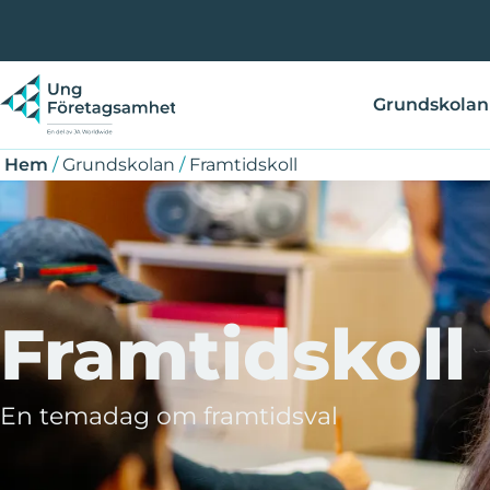
Hoppa
Länkstig
till
huvudinnehåll
Grundskolan
Hem
/
Grundskolan
/
Framtidskoll
Framtidskoll
En temadag om framtidsval