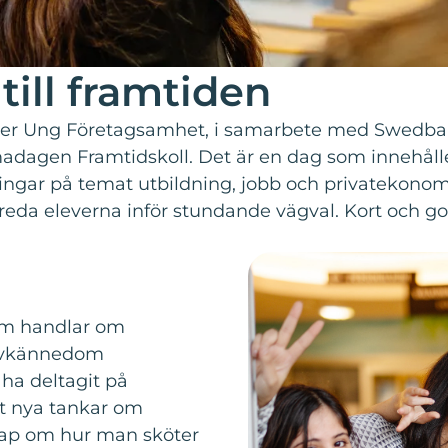
 till framtiden
bjuder Ung Företagsamhet, i samarbete med Swedb
emadagen Framtidskoll. Det är en dag som innehåll
ngar på temat utbildning, jobb och privatekonom
ereda eleverna inför stundande vägval. Kort och go
som handlar om
älvkännedom
 ha deltagit på
t nya tankar om
ap om hur man sköter