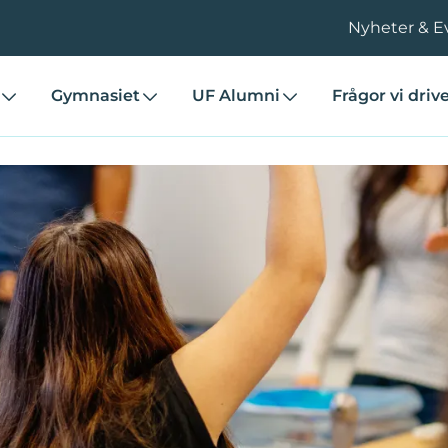
Nyheter & E
Gymnasiet
UF Alumni
Frågor vi driv