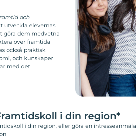
framtid och
tt utveckla elevernas
att göra dem medvetna
tera över framtida
es också praktisk
onomi, och kunskaper
ar med det
amtidskoll i din region*
tidskoll i din region, eller göra en intresseanmäl
ion.