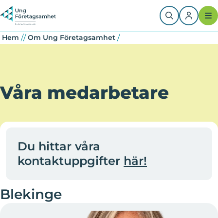
Hoppa
Länkstig
Question
till
huvudinnehåll
/
/
/
Hem
Om Ung Företagsamhet
Våra medarbetare
Du hittar våra
kontaktuppgifter
här!
Blekinge