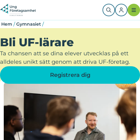
Hoppa
Länkstig
till
huvudinnehåll
/
/
Hem
Gymnasiet
Bli UF-lärare
Ta chansen att se dina elever utvecklas på ett
alldeles unikt sätt genom att driva UF-företag.
Registrera dig