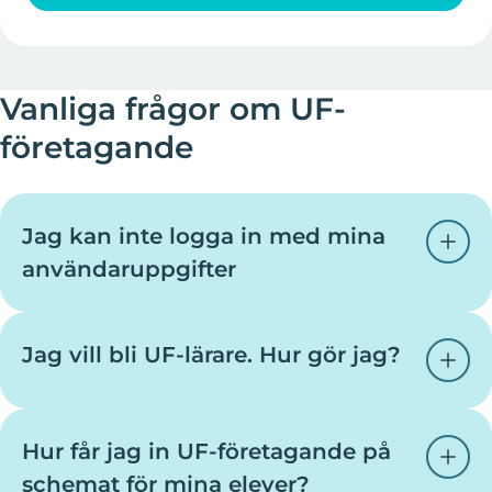
Vanliga frågor om UF-
företagande
Jag kan inte logga in med mina
användaruppgifter
Alla som har registrerat sig på sajten behöver gå in
och uppdatera sitt lösenord. Detta görs enklast
Jag vill bli UF-lärare. Hur gör jag?
genom att klicka på ”kom igång nu” på startsidan.
Om det fortfarande inte fungerar är du välkommen
att
ta kontakt med oss i din region
så hjälper vi till.
Vad kul att du vill bli UF-lärare. Du kan läsa mer om
Hur får jag in UF-företagande på
vad det innebär och
hur du registrerar dig här
.
schemat för mina elever?