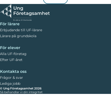
väldigt väl att använda för SFI-elever. Information
Vi har också flera erbjudanden från våra partners,
finns längre ner på den här sidan om
våra
både för elever och för dig som lärare. Läs mer om
läromedel
och den finns att köpa
här
erbjudanden
här
.
För lärare
Erbjudande till UF-lärare
Lärare på grundskola
För elever
Alla UF-företag
Efter UF-året
Kontakta oss
Frågor & svar
Lediga jobb
© Ung Företagsamhet 2026
Så behandlar vi din integritet