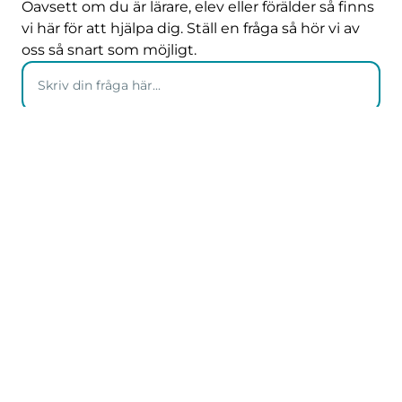
Oavsett om du är lärare, elev eller förälder så finns
vi här för att hjälpa dig. Ställ en fråga så hör vi av
oss så snart som möjligt.
För lärare
Erbjudande till UF-lärare
Lärare på grundskola
För elever
Alla UF-företag
Efter UF-året