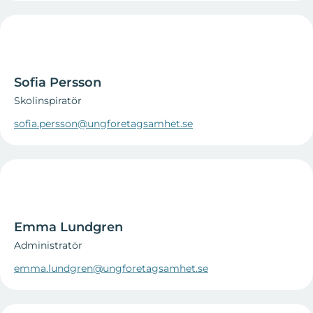
Sofia Persson
Skolinspiratör
sofia.persson@ungforetagsamhet.se
Emma Lundgren
Administratör
emma.lundgren@ungforetagsamhet.se