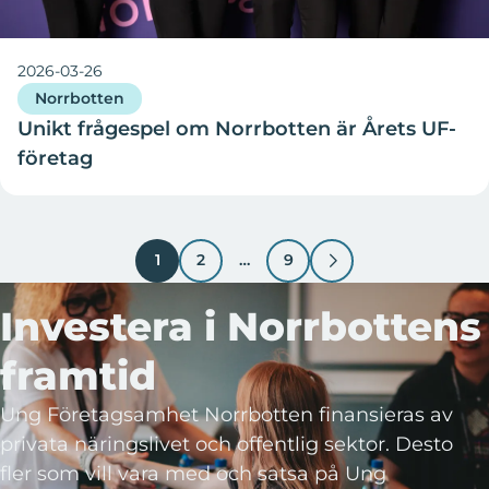
2026-03-26
Norrbotten
Unikt frågespel om Norrbotten är Årets UF-
företag
1
2
…
9
Investera i Norrbottens
framtid
Ung Företagsamhet Norrbotten finansieras av
privata näringslivet och offentlig sektor. Desto
fler som vill vara med och satsa på Ung