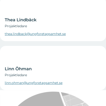
Thea Lindbäck
Projektledare
thea.lindback@ungforetagsamhet.se
Linn Öhman
Projektledare
linn.ohman@ungforetagsamhet.se