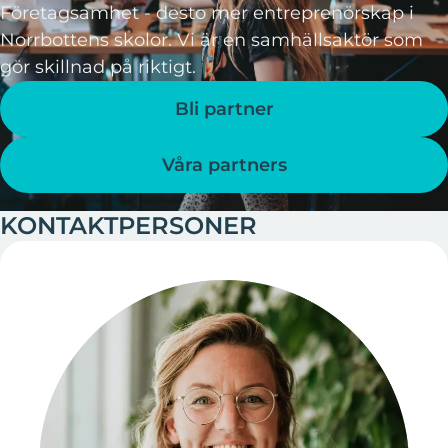
Företagsamhet - desto mer entreprenörskap i
Norrbottens skolor. Vi är en samhällsaktör som
gör skillnad på riktigt.
Bli partner
Våra partners
KONTAKTPERSONER