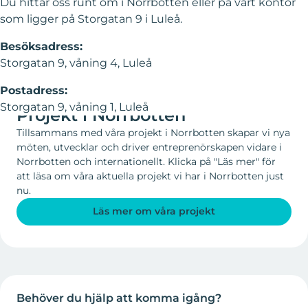
Du hittar oss runt om i Norrbotten eller på vårt kontor
som ligger på Storgatan 9 i Luleå.
Besöksadress:
Storgatan 9, våning 4, Luleå
Postadress:
VI ÄR MED OCH SKAPAR NYA VÄGAR MED HJÄLP AV
Storgatan 9, våning 1, Luleå
Projekt i Norrbotten
Tillsammans med våra projekt i Norrbotten skapar vi nya
möten, utvecklar och driver entreprenörskapen vidare i
Norrbotten och internationellt. Klicka på "Läs mer" för
att läsa om våra aktuella projekt vi har i Norrbotten just
nu.
Läs mer om våra projekt
Behöver du hjälp att komma igång?