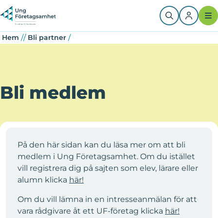
Hoppa
Länkstig
Question
till
huvudinnehåll
/
/
/
Hem
Bli partner
Bli medlem
På den här sidan kan du läsa mer om att bli
medlem i Ung Företagsamhet. Om du istället
vill registrera dig på sajten som elev, lärare eller
alumn klicka
här!
Om du vill lämna in en intresseanmälan för att
vara rådgivare åt ett UF-företag klicka
här!