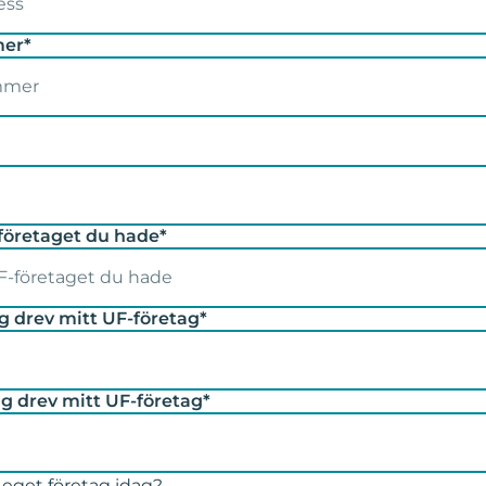
er*
öretaget du hade*
g drev mitt UF-företag*
ag drev mitt UF-företag*
 eget företag idag?