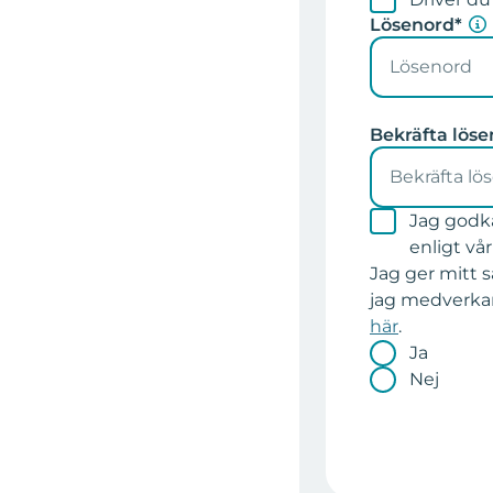
Lösenord*
Bekräfta löse
Jag godk
enligt vå
Jag ger mitt 
jag medverkar
här
.
Ja
Nej