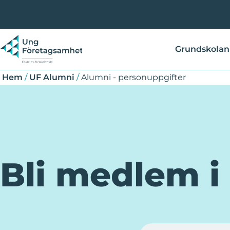
Hoppa
Länkstig
till
huvudinnehåll
Grundskolan
Hem
/
UF Alumni
/
Alumni - personuppgifter
Bli medlem i