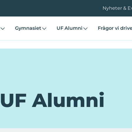
Nyheter & E
Gymnasiet
UF Alumni
Frågor vi driv
 UF Alumni