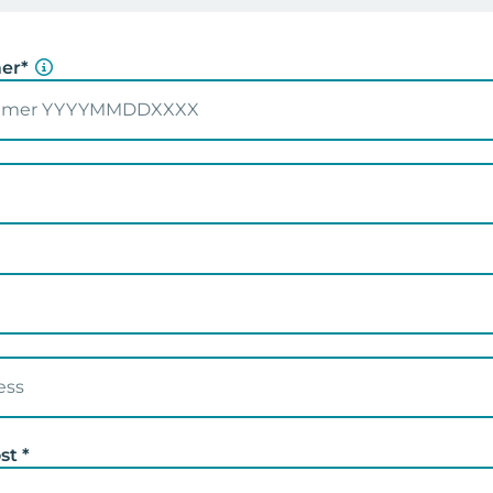
er*
st *