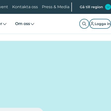
vent
Kontakta oss
Press & Media
Gå till region
er
Om oss
Logga in