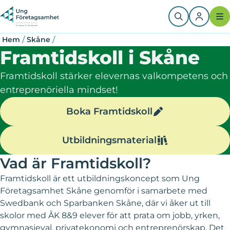
Hoppa
Länkstig
till
huvudinnehåll
/
/
Hem
Skåne
Framtidskoll i Skåne
Framtidskoll stärker elevernas valkompetens och
entreprenöriella mindset!
Boka Framtidskoll
Utbildningsmaterial
Vad är Framtidskoll?
Framtidskoll är ett utbildningskoncept som Ung
Företagsamhet Skåne genomför i samarbete med
Swedbank och Sparbanken Skåne, där vi åker ut till
skolor med ÅK 8&9 elever för att prata om jobb, yrken,
gymnasieval, privatekonomi och entreprenörskap. Det