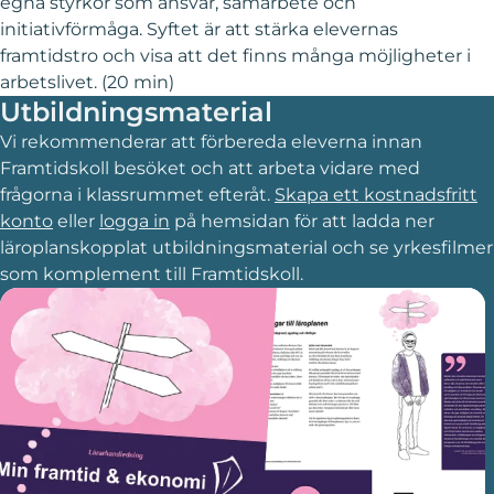
egna styrkor som ansvar, samarbete och
initiativförmåga. Syftet är att stärka elevernas
framtidstro och visa att det finns många möjligheter i
arbetslivet. (20 min)
Utbildningsmaterial
Vi rekommenderar att förbereda eleverna innan
Framtidskoll besöket och att arbeta vidare med
frågorna i klassrummet efteråt.
Skapa ett kostnadsfritt
konto
eller
logga in
på hemsidan för att ladda ner
läroplanskopplat utbildningsmaterial och se yrkesfilmer
som komplement till Framtidskoll.