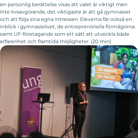
en personlig berättelse visas att valet är viktigt men
inte livsavgörande, det viktigaste är att gå gymnasiet
och att följa sina egna intressen. Eleverna får också en
inblick i gymnasielivet, de entreprenöriella förmågorna
samt UF-företagande som ett sätt att utveckla både
erfarenhet och framtida möjligheter. (20 min)