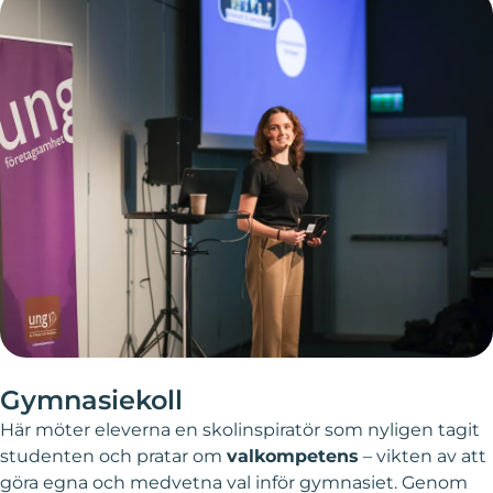
Gymnasiekoll
Här möter eleverna en skolinspiratör som nyligen tagit
studenten och pratar om
valkompetens
– vikten av att
göra egna och medvetna val inför gymnasiet. Genom