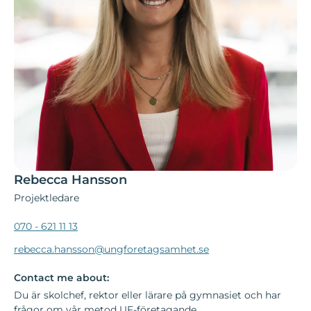
Rebecca Hansson
Projektledare
070 - 621 11 13
rebecca.hansson@ungforetagsamhet.se
Contact me about:
Du är skolchef, rektor eller lärare på gymnasiet och har
frågor om vår metod UF-företagande.