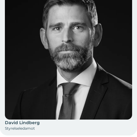
David Lindberg
Styrelseledamot