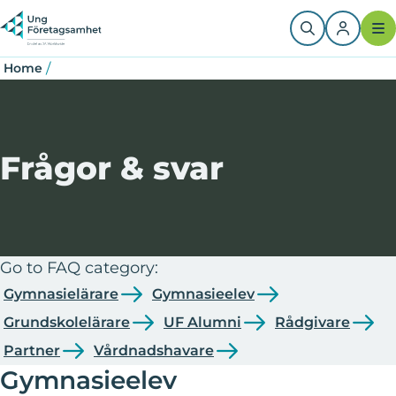
Skip
Breadcrumb
Question
to
main
content
/
Home
Frågor & svar
Go to FAQ category:
Gymnasielärare
Gymnasieelev
Grundskolelärare
UF Alumni
Rådgivare
Partner
Vårdnadshavare
Gymnasieelev