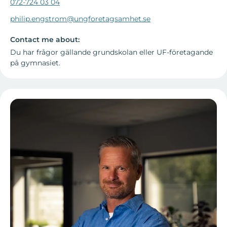
072-724 03 04
philip.engstrom@ungforetagsamhet.se
Contact me about:
Du har frågor gällande grundskolan eller UF-företagande
på gymnasiet.