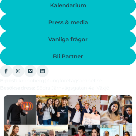
Kalendarium
Press & media
Vanliga frågor
Bli Partner
E-post:
kronoberg@ungforetagsamhet.se
Besöksadress:
Södra Järnvägsgatan 4a, Växjö