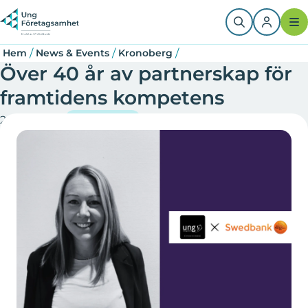
Hoppa
Länkstig
till
huvudinnehåll
/
/
/
Hem
News & Events
Kronoberg
Över 40 år av partnerskap för
framtidens kompetens
2026-04-08
Kronoberg