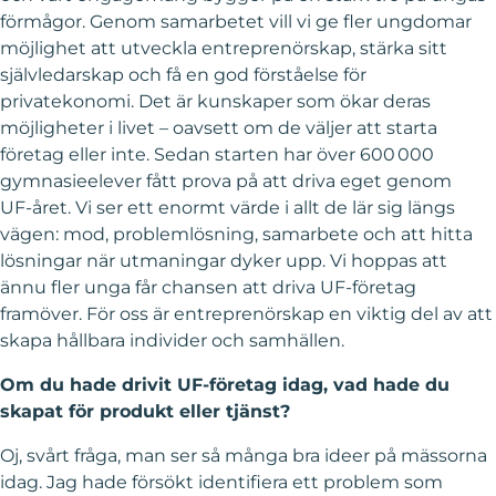
förmågor. Genom samarbetet vill vi ge fler ungdomar
möjlighet att utveckla entreprenörskap, stärka sitt
självledarskap och få en god förståelse för
privatekonomi. Det är kunskaper som ökar deras
möjligheter i livet – oavsett om de väljer att starta
företag eller inte. Sedan starten har över 600 000
gymnasieelever fått prova på att driva eget genom
UF‑året. Vi ser ett enormt värde i allt de lär sig längs
vägen: mod, problemlösning, samarbete och att hitta
lösningar när utmaningar dyker upp. Vi hoppas att
ännu fler unga får chansen att driva UF‑företag
framöver. För oss är entreprenörskap en viktig del av att
skapa hållbara individer och samhällen.
Om du hade drivit UF-företag idag, vad hade du
skapat för produkt eller tjänst?
Oj, svårt fråga, man ser så många bra ideer på mässorna
idag. Jag hade försökt identifiera ett problem som