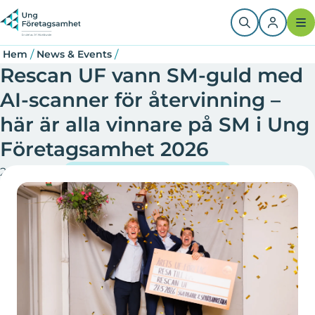
Hoppa
Länkstig
till
huvudinnehåll
/
/
Hem
News & Events
Rescan UF vann SM-guld med
AI-scanner för återvinning –
här är alla vinnare på SM i Ung
Företagsamhet 2026
2026-05-28
Ung Företagsamhet Sverige