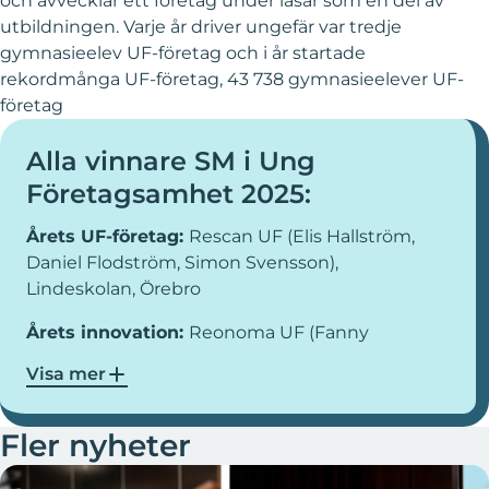
och avvecklar ett företag under läsår som en del av
utbildningen. Varje år driver ungefär var tredje
gymnasieelev UF-företag och i år startade
rekordmånga UF-företag, 43 738 gymnasieelever UF-
företag
Alla vinnare SM i Ung
Företagsamhet 2025:
Årets UF-företag:
Rescan UF (Elis Hallström,
Daniel Flodström, Simon Svensson),
Lindeskolan, Örebro
Årets innovation:
Reonoma UF (Fanny
Sommehed, Emil Karlsson, Adam Axelsson),
Visa mer
Gnosjöandans kunskapscentrum, Jönköping
Årets socialt hållbara UF-företag:
Getout UF
Fler nyheter
(Noah Helgstrand, Oskar Walder, Ludvig
Whitaker, Filip Nirup), Polhemsskolan, Skåne