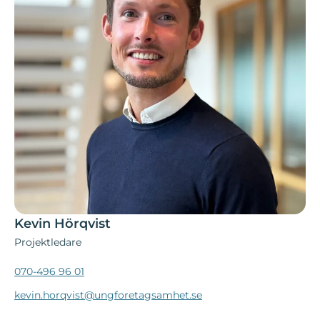
Kevin Hörqvist
Projektledare
070-496 96 01
kevin.horqvist@ungforetagsamhet.se