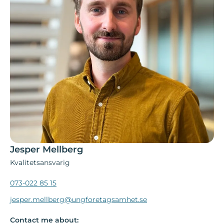
Jesper Mellberg
Kvalitetsansvarig
073-022 85 15
jesper.mellberg@ungforetagsamhet.se
Contact me about: