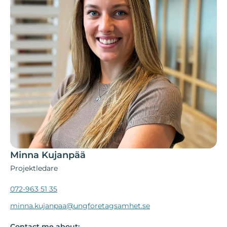
Minna Kujanpää
Projektledare
072-963 51 35
minna.kujanpaa@ungforetagsamhet.se
Contact me about: