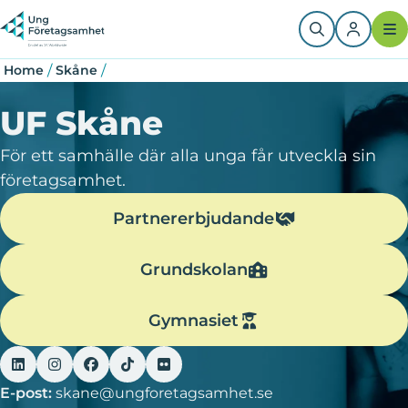
Skip
Breadcrumb
to
main
content
/
/
Home
Skåne
UF Skåne
För ett samhälle där alla unga får utveckla sin
företagsamhet.
Partnererbjudande
Grundskolan
Gymnasiet
E-post:
skane@ungforetagsamhet.se