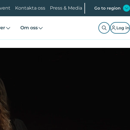
Event
Kontakta oss
Press & Media
Go to region
ver
Om oss
Log in