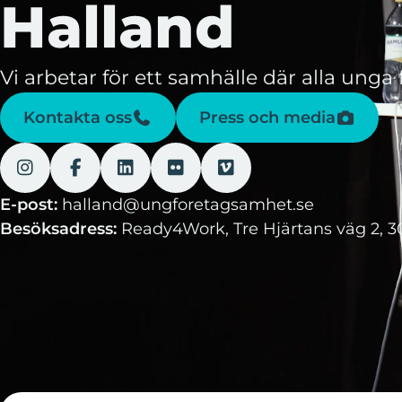
Halland
Vi arbetar för ett samhälle där alla unga
Kontakta oss
Press och media
E-post:
halland@ungforetagsamhet.se
Besöksadress:
Ready4Work, Tre Hjärtans väg 2, 3