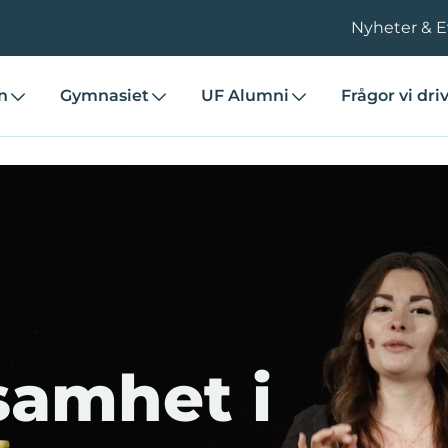
Nyheter & 
n
Gymnasiet
UF Alumni
Frågor vi dri
samhet i