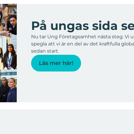
På ungas sida s
Nu tar Ung Företagsamhet nästa steg. Vi uppd
spegla att vi är en del av det kraftfulla glo
sedan start.
Läs mer här!