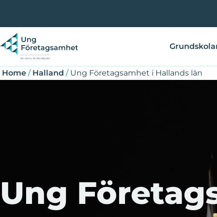
Skip
Breadcrumb
Question
to
main
content
Grundskola
Home
/
Halland
/
Ung Företagsamhet i Hallands län
Ung Företag