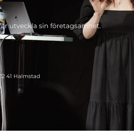
 får utveckla sin företagsamhet.
02 41 Halmstad