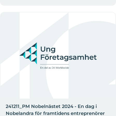
241211_PM Nobelnästet 2024 - En dag i
Nobelandra för framtidens entreprenörer