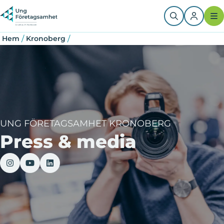
Hoppa
Länkstig
till
huvudinnehåll
/
/
Hem
Kronoberg
UNG FÖRETAGSAMHET KRONOBERG
Press & media