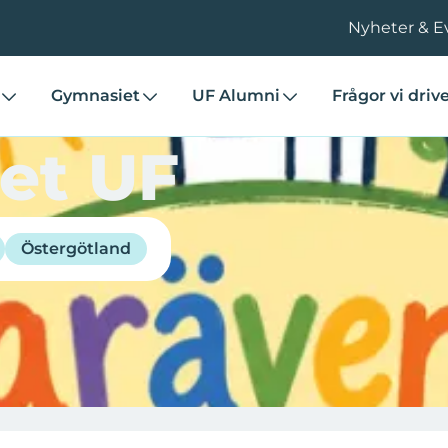
Nyheter & E
Gymnasiet
UF Alumni
Frågor vi driv
et UF
Östergötland