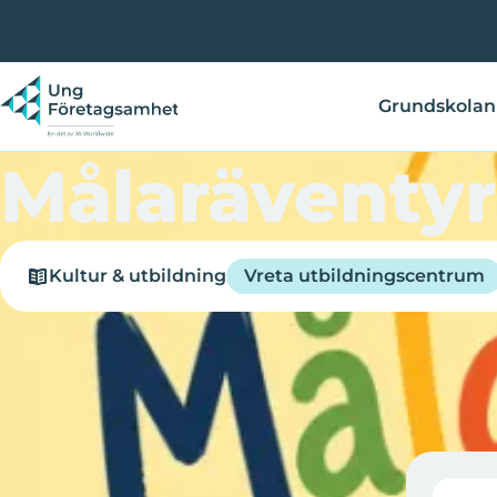
Hoppa
till
huvudinnehåll
Grundskolan
Målaräventyr
Kultur & utbildning
Vreta utbildningscentrum