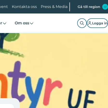
vent
Kontakta oss
Press & Media
Gå till region
er
Om oss
Logga in