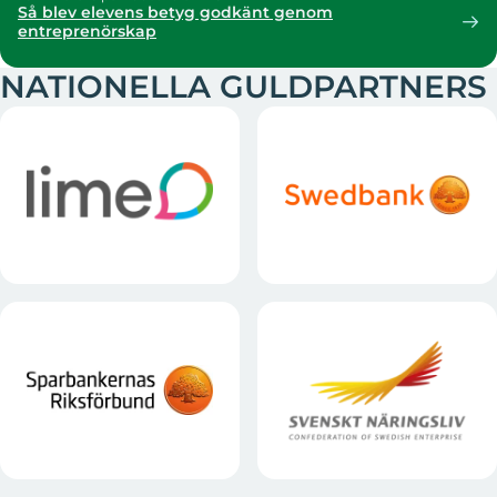
Så blev elevens betyg godkänt genom
entreprenörskap
NATIONELLA GULDPARTNERS