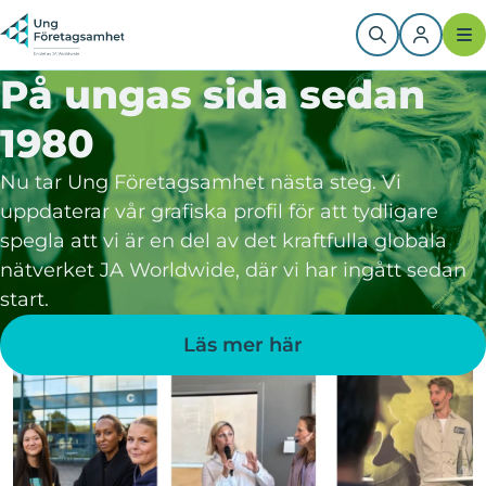
Hoppa
till
huvudinnehåll
På ungas sida sedan
1980
Nu tar Ung Företagsamhet nästa steg. Vi
uppdaterar vår grafiska profil för att tydligare
spegla att vi är en del av det kraftfulla globala
nätverket JA Worldwide, där vi har ingått sedan
start.
Läs mer här