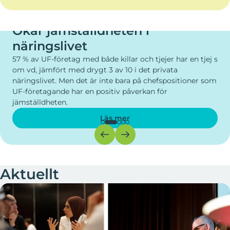
UNG FÖRETAGSAMHET
Ökar elevers engagemang
Elever som får ta del av entreprenörskap tidigt i skolan
får ett ökat skolengagemang och utvecklar förmågor
som kreativitet, förmåga att lösa problem och
samarbeta.
Läs mer
Aktuellt