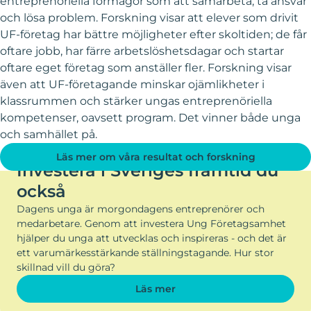
entreprenöriella förmågor som att samarbeta, ta ansvar
och lösa problem. Forskning visar att elever som drivit
UF-företag har bättre möjligheter efter skoltiden; de får
oftare jobb, har färre arbetslöshetsdagar och startar
oftare eget företag som anställer fler. Forskning visar
även att UF-företagande minskar ojämlikheter i
klassrummen och stärker ungas entreprenöriella
kompetenser, oavsett program. Det vinner både unga
och samhället på.
BLI PARTNER TILL UNG FÖRETAGSAMHET
Läs mer om våra resultat och forskning
Investera i Sveriges framtid du
också
Dagens unga är morgondagens entreprenörer och
medarbetare. Genom att investera Ung Företagsamhet
hjälper du unga att utvecklas och inspireras - och det är
ett varumärkesstärkande ställningstagande. Hur stor
skillnad vill du göra?
Läs mer