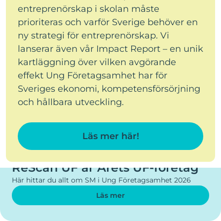
entreprenörskap i skolan måste
prioriteras och varför Sverige behöver en
ny strategi för entreprenörskap. Vi
lanserar även vår Impact Report – en unik
kartläggning över vilken avgörande
effekt Ung Företagsamhet har för
Sveriges ekonomi, kompetensförsörjning
och hållbara utveckling.
Läs mer här!
SM I UNG FÖRETAGSAMHET 2026
ReScan UF är Årets UF-företag
Här hittar du allt om SM i Ung Företagsamhet 2026
Läs mer