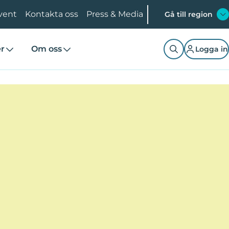
vent
Kontakta oss
Press & Media
Gå till region
er
Om oss
Logga in