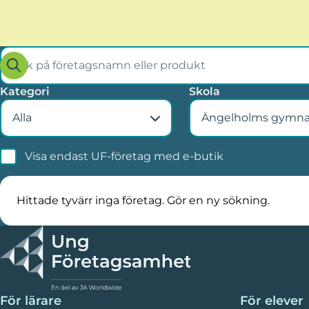
Sök
Sök
på
på
företagsnamn
företagsnamn
Kategori
Skola
eller
produkt
Alla
Visa endast UF-företag med e-butik
Hittade tyvärr inga företag. Gör en ny sökning.
För lärare
För elever