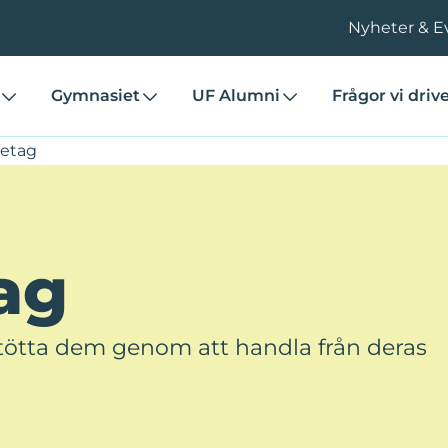
Nyheter & E
Gymnasiet
UF Alumni
Frågor vi driv
retag
ag
 Stötta dem genom att handla från deras