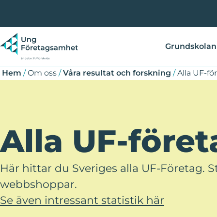
Hoppa
Länkstig
till
huvudinnehåll
Grundskolan
Hem
/
Om oss
/
Våra resultat och forskning
/
Alla UF-fö
Alla UF-föret
Här hittar du Sveriges alla UF-Företag.
webbshoppar.
Se även intressant statistik här