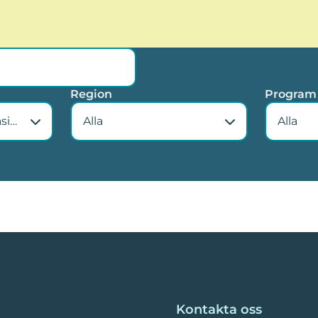
Region
Program
Ängelholms gymnasieskola - Rönne
Alla
Alla
Kontakta oss