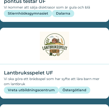
pontus testar UF
hjälper människor att prestera bättre i vardagen samtidigt
som de tar hand om sin hälsa. Nexxas vision är att förändra
Vi kommer att sälja disktrasor som är gula och blå
marknaden för energidrycker genom att erbjuda ett säkert,
Stiernhööksgymnasiet
Dalarna
hälsosamt och funktionellt val som hjälper människor att
prestera bättre i vardagen samtidigt som de tar hand om
sin hälsa.
Lantbruksspelet UF
Vi ska göra ett brädsspel som har syfte att lära barn mer
om lantbruk
Vreta utbildningscentrum
Östergötland