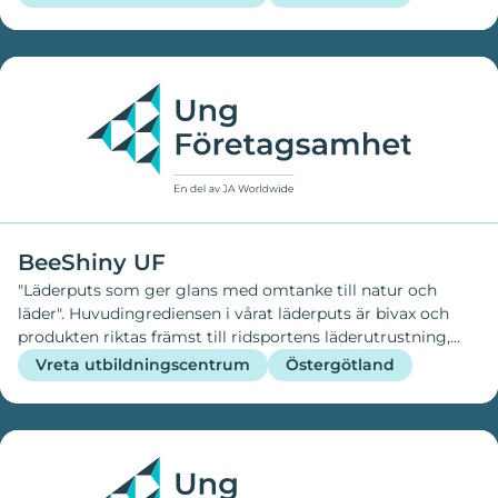
småsaker. Detta för att kanske slippa ha med sig en väska
eller få bättre ordning i väskan. Man kan förvara nycklar,
hörlurar, tabletter, skönhetsprodukter, kontanter eller
annat man smidigt vill ha med sig eller ha koll på. Vi
tillverkar dessa själva av begagnade tyger och det kommer
finnas 2 olika storlekar och designs. Den är necessär
liknande med en förslutning av antingen knapp eller en
annan hake och riktar sig till en ganska bred målgrupp då
alla kan behöva ha förvaring eller liknanade
BeeShiny UF
"Läderputs som ger glans med omtanke till natur och
läder". Huvudingrediensen i vårat läderputs är bivax och
produkten riktas främst till ridsportens läderutrustning,
men även andra läderprylar.
Vreta utbildningscentrum
Östergötland