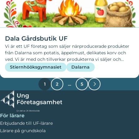
Dala Gårdsbutik UF
Vi är ett UF företag som säljer närproducerade produkter
från Dalarna som potatis, äppelmust, delikates korv och
ved. Vi är med och tillverkar produkterna vi säljer och
tänker på att produkterna ska vara hållbara och
Stiernhööksgymnasiet
Dalarna
miljövänliga. Vi har en stor målgrupp då alla vill äta gott
och känna att man bidrar till att stärka den närproducerade
1
2
…
5
marknaden.
För lärare
Erbjudande till UF-lärare
Lärare på grundskola