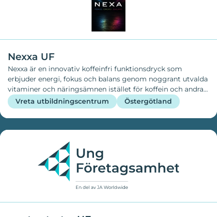
Nexxa UF
Nexxa är en innovativ koffeinfri funktionsdryck som
erbjuder energi, fokus och balans genom noggrant utvalda
vitaminer och näringsämnen istället för koffein och andra
stimulerande ämnen. Varje smak är utvecklad för att ge en
Vreta utbildningscentrum
Östergötland
specifik funktion, vilket gör det enkelt för konsumenten att
välja den effekt som passar deras behov för stunden. Vår
målgrupp är bred och omfattar studenter,
yrkesverksamma, idrottare och hälsomedvetna personer
som vill ha ett hälsosammare alternativ till traditionella
energidrycker. Genom att kombinera god smak med
funktionella ingredienser vill Nexxa bidra till ökad
prestation och välmående utan de negativa effekter som
ofta förknippas med höga koffeinhalter. Nexxas vision är
att förändra marknaden för energidrycker genom att
erbjuda ett säkert, hälsosamt och funktionellt val som