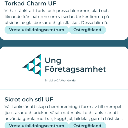
Torkad Charm UF
Vi har tänkt att torka och pressa blommor, blad och
liknande från naturen som vi sedan tänker limma på
utsidan av glasburkar och glasflaskor. Dessa blir då
ljuslyktor som man kan sätta ljus i och använda som
Vreta utbildningscentrum
Östergötland
dekoration i hemmet.
Skrot och stil UF
Vår tanke är att skapa heminredning i form av till exempel
ljusstakar och brickor. Vårat materialval och tankar är att
använda gamla muttrar, kugghjul, bildelar, gamla hästskor,
och även träting, sådant som inte längre går att använda
Vreta utbildningscentrum
Östergötland