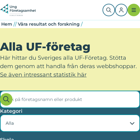
Sida
Sida
Sida
Hoppa
Länkstig
Paginering
till
huvudinnehåll
/
/
/
Hem
Våra resultat och forskning
Alla UF-företag
Här hittar du Sveriges alla UF-Företag. Stötta
dem genom att handla från deras webbshoppar.
Se även intressant statistik här
Sök
Sök
på
på
företagsnamn
företagsnamn
Kategori
eller
produkt
Alla
Skola