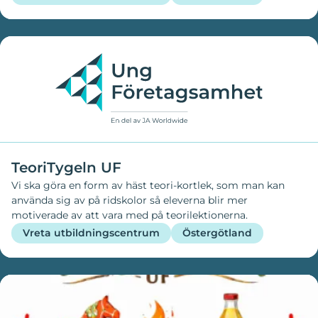
till vad det ska användas till. Vi vill ge utdömda delar ett
nytt liv och på så sätt bidra till återanvändning och ett
unikt hantverk.
TeoriTygeln UF
Vi ska göra en form av häst teori-kortlek, som man kan
använda sig av på ridskolor så eleverna blir mer
motiverade av att vara med på teorilektionerna.
Vreta utbildningscentrum
Östergötland