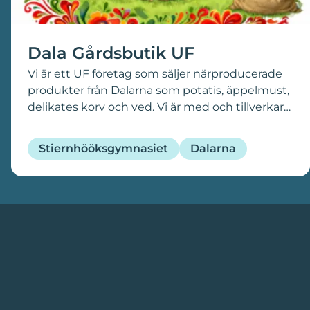
Dala Gårdsbutik UF
Vi är ett UF företag som säljer närproducerade
produkter från Dalarna som potatis, äppelmust,
delikates korv och ved. Vi är med och tillverkar
produkterna vi säljer och tänker på att
produkterna ska vara hållbara och miljövänliga.
Stiernhööksgymnasiet
Dalarna
Vi har en stor målgrupp då alla vill äta gott och
känna att man bidrar till att stärka den
närproducerade marknaden.