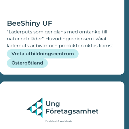
BeeShiny UF
"Läderputs som ger glans med omtanke till
natur och läder". Huvudingrediensen i vårat
läderputs är bivax och produkten riktas främst
till ridsportens läderutrustning, men även andra
Vreta utbildningscentrum
läderprylar.
Östergötland