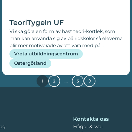
TeoriTygeln UF
Vi ska göra en form av häst teori-kortlek, som
man kan använda sig av på ridskolor så eleverna
blir mer motiverade av att vara med på
teorilektionerna.
Vreta utbildningscentrum
Östergötland
1
2
…
5
Kontakta oss
tag
Frågor & svar