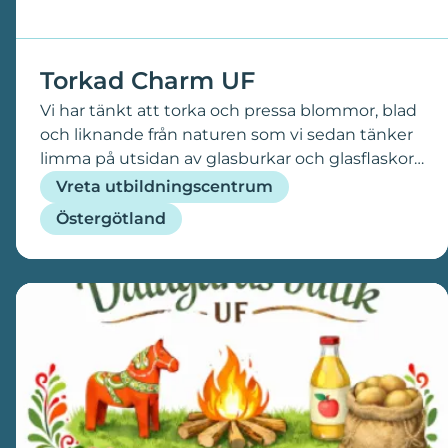
hake och riktar sig till en ganska bred målgrupp
då alla kan behöva ha förvaring eller liknanade
Torkad Charm UF
Vi har tänkt att torka och pressa blommor, blad
och liknande från naturen som vi sedan tänker
limma på utsidan av glasburkar och glasflaskor.
Dessa blir då ljuslyktor som man kan sätta ljus i
Vreta utbildningscentrum
och använda som dekoration i hemmet.
Östergötland