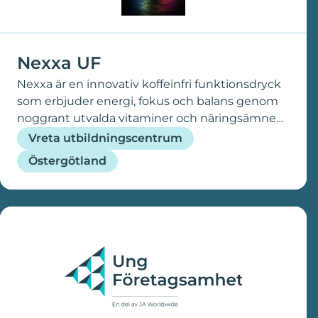
Nexxa UF
Nexxa är en innovativ koffeinfri funktionsdryck
som erbjuder energi, fokus och balans genom
noggrant utvalda vitaminer och näringsämnen
istället för koffein och andra stimulerande
Vreta utbildningscentrum
ämnen. Varje smak är utvecklad för att ge en
Östergötland
specifik funktion, vilket gör det enkelt för
konsumenten att välja den effekt som passar
deras behov för stunden. Vår målgrupp är bred
och omfattar studenter, yrkesverksamma,
idrottare och hälsomedvetna personer som vill
ha ett hälsosammare alternativ till traditionella
energidrycker. Genom att kombinera god smak
med funktionella ingredienser vill Nexxa bidra
till ökad prestation och välmående utan de