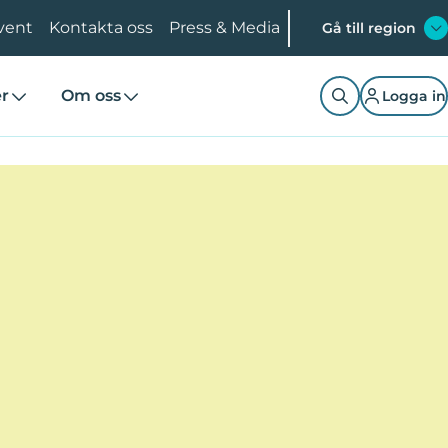
vent
Kontakta oss
Press & Media
Gå till region
er
Om oss
Logga in