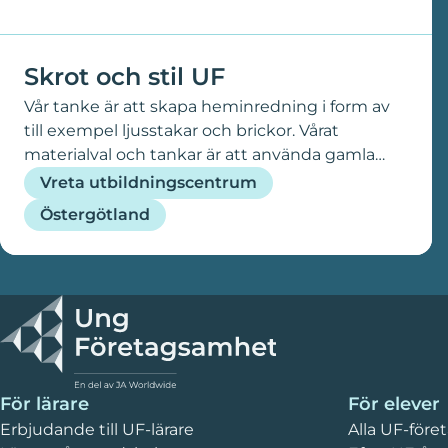
Skrot och stil UF
Vår tanke är att skapa heminredning i form av
till exempel ljusstakar och brickor. Vårat
materialval och tankar är att använda gamla
muttrar, kugghjul, bildelar, gamla hästskor, och
Vreta utbildningscentrum
även träting, sådant som inte längre går att
Östergötland
använda till vad det ska användas till. Vi vill ge
utdömda delar ett nytt liv och på så sätt bidra
till återanvändning och ett unikt hantverk.
För lärare
För elever
Erbjudande till UF-lärare
Alla UF-före