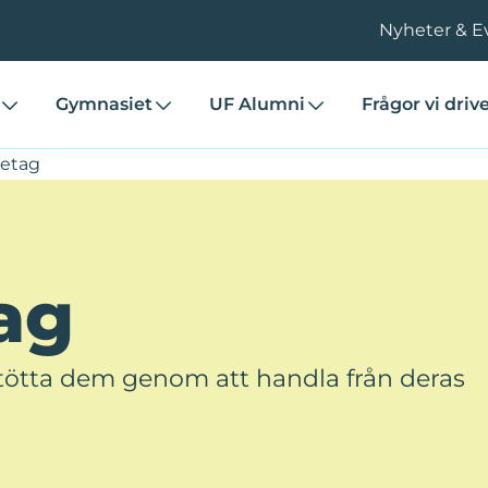
Sida
Sida
Sida
Paginering
Nyheter & E
Gymnasiet
UF Alumni
Frågor vi driv
retag
ag
 Stötta dem genom att handla från deras