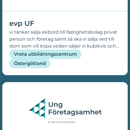
evp UF
vi tänker sälja ekbord till fastighetsbolag privat
person och företag samt så ska vi sälja ved till
dom som vill köpa veden säljer vi kubikvis och
borden beroende på hur dom ska se ut
Vreta utbildningscentrum
Östergötland