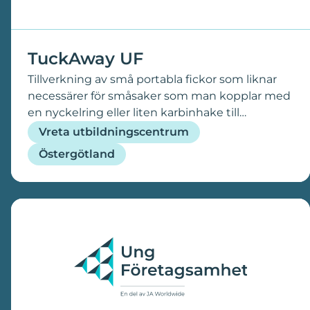
TuckAway UF
Tillverkning av små portabla fickor som liknar
necessärer för småsaker som man kopplar med
en nyckelring eller liten karbinhake till
exempelvis väskor, nycklar, jeans eller andra
Vreta utbildningscentrum
ställen för att lätt kunna förvara och/eller ta med
Östergötland
sig småsaker. Detta för att kanske slippa ha
med sig en väska eller få bättre ordning i
väskan. Man kan förvara nycklar, hörlurar,
tabletter, skönhetsprodukter, kontanter eller
annat man smidigt vill ha med sig eller ha koll
på. Vi tillverkar dessa själva av begagnade tyger
och det kommer finnas 2 olika storlekar och
designs. Den är necessär liknande med en
förslutning av antingen knapp eller en annan