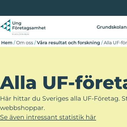
Hoppa
Länkstig
till
huvudinnehåll
Grundskolan
Hem
/
Om oss
/
Våra resultat och forskning
/
Alla UF-fö
Alla UF-föret
Här hittar du Sveriges alla UF-Företag.
webbshoppar.
Se även intressant statistik här