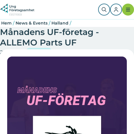
Hoppa
Länkstig
till
huvudinnehåll
/
/
/
Hem
News & Events
Halland
Månadens UF-företag -
ALLEMO Parts UF
2025-12-08
Halland