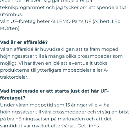
Albert den Braver: Jag går tredje året på
teknikprogrammet och jag tycker om att spendera tid
utomhus.
Vårt UF-företag heter ALLEMO Parts UF (ALbert, LEo,
MOrten).
Vad är er affärsidé?
Våran affärsidé är huvudsakligen att ta fram moped
höjningssatser till så många olika crossmopeder som
möjligt. Vi har även en idé att eventuellt utöka
produkterna till ytterligare mopeddelar eller A-
traktordelar.
Vad inspirerade er att starta just det här UF-
företaget?
Under våran moppetid som 15 åringar ville vi ha
höjningssatser till våra crossmopeder och vi såg en brist
på bra höjningssatser på marknaden och att det
samtidigt var mycket efterfrågat. Det finns