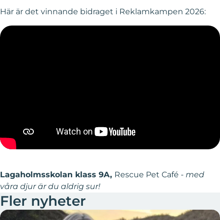
Här är det vinnande bidraget i Reklamkampen 2026:
Lagaholmsskolan klass 9A,
Rescue Pet Café
- med
våra djur är du aldrig sur!
Fler nyheter