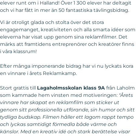
elever runt om i Halland! Över 1 300 elever har deltagit
och vi har fått in mer än 50 fantastiska tävlingsbidrag.
Vi är otroligt glada och stolta över det stora
engagemanget, kreativiteten och alla smarta idéer som
eleverna har visat upp genom sina reklamfilmer. Det
märks att framtidens entreprenörer och kreatörer finns
i våra klassrum!
Efter många imponerande bidrag har vi nu lyckats kora
en vinnare i årets Reklamkamp.
S
tort grattis till
Lagaholmsskolan klass 9A
från Laholm
som kammade hem vinsten med motiveringen:
"Årets
vinnare har skapat en reklamfilm som sticker ut
genom sitt professionella utförande, sin humor och sitt
tydliga budskap. Filmen håller ett lagom rappt tempo
och lyckas samtidigt förmedla både värme och
känslor. Med en kreativ idé och stark berättelse visar