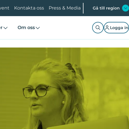
vent
Kontakta oss
Press & Media
Gå till region
er
Om oss
Logga in