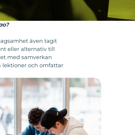
rao?
tagsamhet även tagit
ller alternativ till
betet med samverkan
a lektioner och omfattar