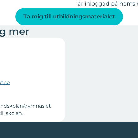
är inloggad på hems
Ta mig till utbildningsmaterialet
ag mer
t.se
rundskolan/gymnasiet
ll skolan.