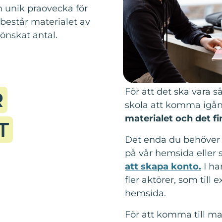
n unik praovecka för
består materialet av
 önskat antal.
För att det ska vara s
R
skola att komma igå
materialet och det fin
T
Det enda du behöver g
på vår hemsida eller 
att skapa konto.
I ha
fler aktörer, som til
hemsida.
För att komma till mat