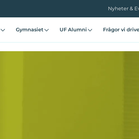
Nyheter & E
Gymnasiet
UF Alumni
Frågor vi driv