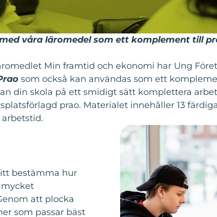
 med våra läromedel som ett komplement till p
läromedlet Min framtid och ekonomi har Ung Före
 Prao
som också kan användas som ett komplement e
an din skola på ett smidigt sätt komplettera ar
tsplatsförlagd prao. Materialet innehåller 13 färdig
 arbetstid.
fritt bestämma hur
r mycket
. Genom att plocka
oner som passar bäst