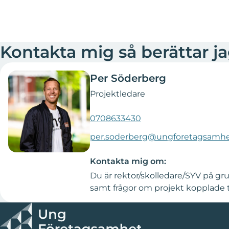
Kontakta mig så berättar j
Per Söderberg
Projektledare
0708633430
per.soderberg@ungforetagsamhe
Kontakta mig om:
Du är rektor/skolledare/SYV på g
samt frågor om projekt kopplade ti