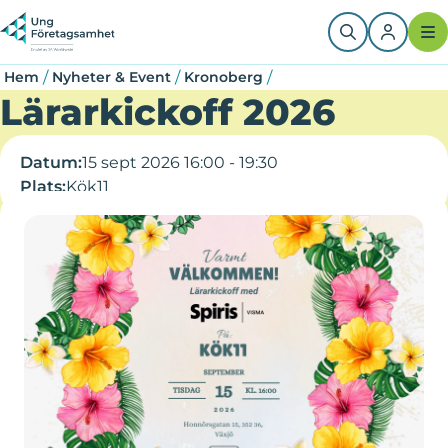
Hoppa
Länkstig
till
huvudinnehåll
/
/
/
Hem
Nyheter & Event
Kronoberg
Lärarkickoff 2026
Datum:
15 sept 2026 16:00 - 19:30
Plats:
Kök11