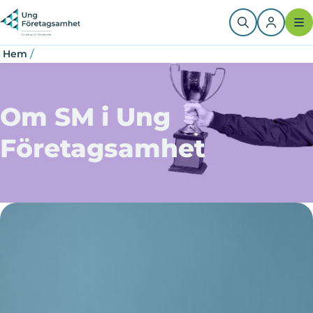
Hoppa
Länkstig
till
huvudinnehåll
/
Hem
Om SM i Ung
Företagsamhet