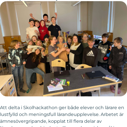
Att delta i Skolhackathon ger både elever och lärare en
lustfylld och meningsfull lärandeupplevelse. Arbetet är
ämnesövergripande, kopplat till flera delar av