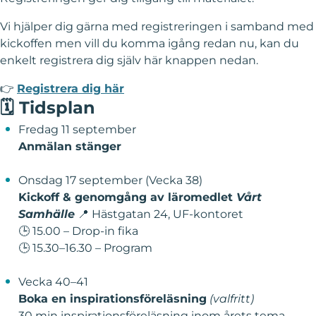
Vi hjälper dig gärna med registreringen i samband med
kickoffen men vill du komma igång redan nu, kan du
enkelt registrera dig själv här knappen nedan.
👉
Registrera dig här
🗓️
Tidsplan
Fredag 11 september
Anmälan stänger
Onsdag 17 september (Vecka 38)
Kickoff & genomgång av läromedlet
Vårt
Samhälle
📍 Hästgatan 24, UF-kontoret
🕒 15.00 – Drop-in fika
🕒 15.30–16.30 – Program
Vecka 40–41
Boka en inspirationsföreläsning
(valfritt)
30 min inspirationsföreläsning inom årets tema.