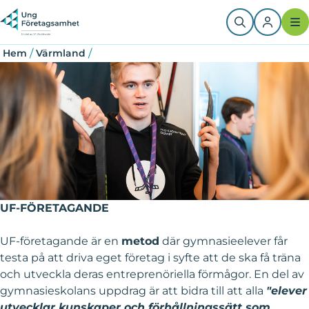
Hoppa
Länkstig
till
huvudinnehåll
/
/
Hem
Värmland
UF-FÖRETAGANDE
UF-företagande är en
metod
där gymnasieelever får
testa på att driva eget företag i syfte att de ska få träna
och utveckla deras entreprenöriella förmågor. En del av
gymnasieskolans uppdrag är att bidra till att alla
"elever
utvecklar kunskaper och förhållningssätt som