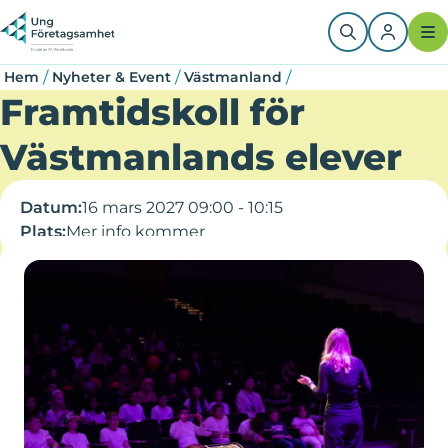
Hoppa
Länkstig
till
huvudinnehåll
/
/
/
Hem
Nyheter & Event
Västmanland
Framtidskoll för
Västmanlands elever
Datum:
16 mars 2027 09:00 - 10:15
Plats:
Mer info kommer