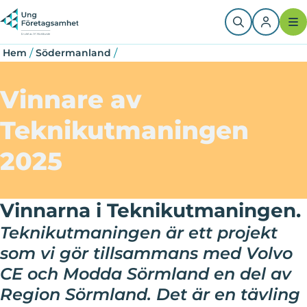
Hoppa
Länkstig
till
huvudinnehåll
/
/
Hem
Södermanland
Vinnare av
Teknikutmaningen
2025
Vinnarna i Teknikutmaningen.
Teknikutmaningen är ett projekt
som vi gör tillsammans med Volvo
CE och Modda Sörmland en del av
Region Sörmland. Det är en tävling