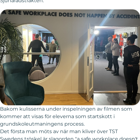
Sjuhäradstrakten.
Bakom kulisserna under inspelningen av filmen som
kommer att visas för eleverna som startskott i
grundskoleutmaningens process.
Det första man möts av när man kliver över TST
Swedens tröskel är slagorden "a safe workplace doesn't