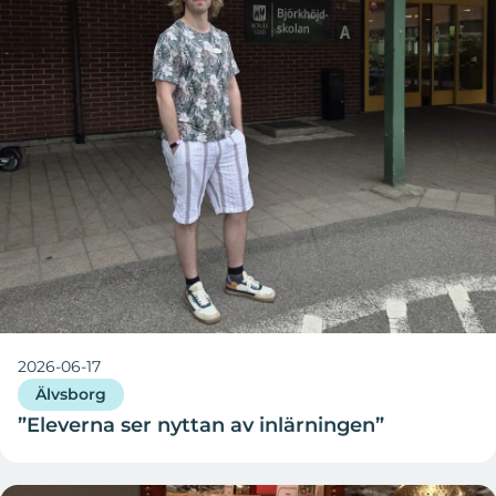
och komfort är viktiga ledord i TST:s utveckling
av sina skyddskläder. Företaget arbetar med
lokala producenter i Sverige och Baltikum för att
säkra en hållbar produktion. Med löftet ”saving
lives” strävar TST efter att göra världen lite
säkrare. Läs mer på
tst-sweden.com
.
Superstudio
tar foto och film till fenomenala
höjder genom konstnärlig kvalitet och kreativt
hantverk. Deras arbete sträcker sig från enskilda
bilder till flerplattformskampanjer. Superstudios
kunder är ledande, världsomspännande
varumärken såväl som nya verksamheter med
höga ambitioner. Superstudio grundades i Borås
2026-06-17
år 2003 där deras huvudkontor ligger än idag.
Älvsborg
Med avstamp i Borås når Superstudios arbete ut
”Eleverna ser nyttan av inlärningen”
över hela världen. Läs mer på
superstudio.com
.