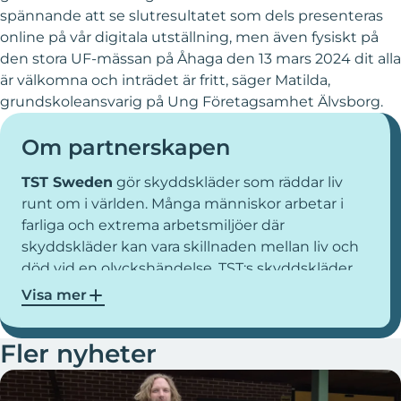
spännande att se slutresultatet som dels presenteras
online på vår digitala utställning, men även fysiskt på
den stora UF-mässan på Åhaga den 13 mars 2024 dit alla
är välkomna och inträdet är fritt, säger Matilda,
grundskoleansvarig på Ung Företagsamhet Älvsborg.
Om partnerskapen
TST Sweden
gör skyddskläder som räddar liv
runt om i världen. Många människor arbetar i
farliga och extrema arbetsmiljöer där
skyddskläder kan vara skillnaden mellan liv och
död vid en olyckshändelse. TST:s skyddskläder
finns för två huvudsakliga
Visa mer
användningsområden: arbete med mycket
höga vattentryck samt arbete med hög värme
Fler nyheter
och smält metall. Företaget grundades i Kinna
utanför Borås år 1990. Idag finns TST på Viared
och har 16 anställda. Säkerhet, kvalitet, funktion