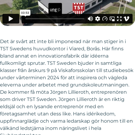
Det är svårt att inte bli imponerad när man stiger in i
TST Swedens huvudkontor i Viared, Borås. Här finns
bland annat en innovationsfabrik där idéerna
fullkomligt sprutar. TST Sweden bjuder in samtliga
klasser från årskurs 9 på Viskaforsskolan till studiebesök
under vårterminen 2024 för att inspirera och vägleda
eleverna under arbetet med grundskoleutmaningen.
De kommer få möta Jörgen Lillieroth, entreprenören
som driver TST Sweden. Jörgen Lillieroth är en riktig
eldsjäl och en lysande entreprenör med en
företagsamhet utan dess like. Hans idérikedom,
uppfinnarglädje och varma ledarskap gör honom till en
välkänd ledstjärna inom näringslivet i hela