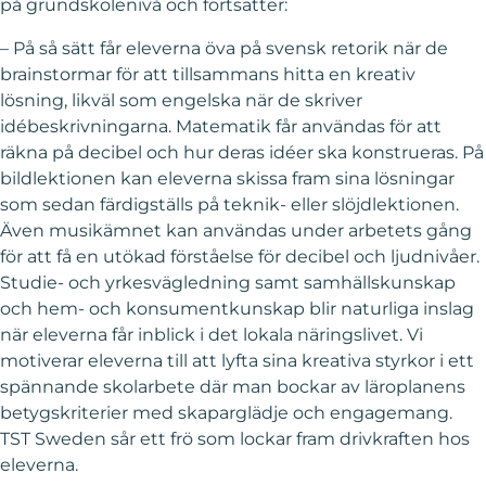
på grundskolenivå och fortsätter:
– På så sätt får eleverna öva på svensk retorik när de
brainstormar för att tillsammans hitta en kreativ
lösning, likväl som engelska när de skriver
idébeskrivningarna. Matematik får användas för att
räkna på decibel och hur deras idéer ska konstrueras. På
bildlektionen kan eleverna skissa fram sina lösningar
som sedan färdigställs på teknik- eller slöjdlektionen.
Även musikämnet kan användas under arbetets gång
för att få en utökad förståelse för decibel och ljudnivåer.
Studie- och yrkesvägledning samt samhällskunskap
och hem- och konsumentkunskap blir naturliga inslag
när eleverna får inblick i det lokala näringslivet. Vi
motiverar eleverna till att lyfta sina kreativa styrkor i ett
spännande skolarbete där man bockar av läroplanens
betygskriterier med skaparglädje och engagemang.
TST Sweden sår ett frö som lockar fram drivkraften hos
eleverna.