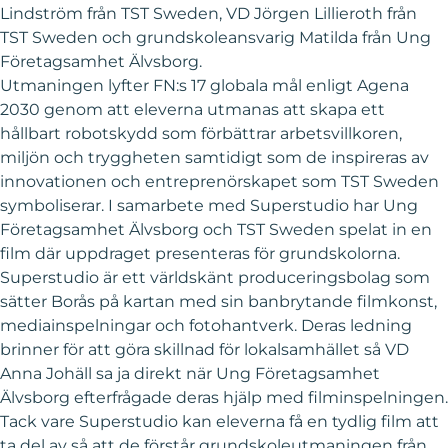
Lindström från TST Sweden, VD Jörgen Lillieroth från
TST Sweden och grundskoleansvarig Matilda från Ung
Företagsamhet Älvsborg.
Utmaningen lyfter FN:s 17 globala mål enligt Agena
2030 genom att eleverna utmanas att skapa ett
hållbart robotskydd som förbättrar arbetsvillkoren,
miljön och tryggheten samtidigt som de inspireras av
innovationen och entreprenörskapet som TST Sweden
symboliserar. I samarbete med Superstudio har Ung
Företagsamhet Älvsborg och TST Sweden spelat in en
film där uppdraget presenteras för grundskolorna.
Superstudio är ett världskänt produceringsbolag som
sätter Borås på kartan med sin banbrytande filmkonst,
mediainspelningar och fotohantverk. Deras ledning
brinner för att göra skillnad för lokalsamhället så VD
Anna Johäll sa ja direkt när Ung Företagsamhet
Älvsborg efterfrågade deras hjälp med filminspelningen.
Tack vare Superstudio kan eleverna få en tydlig film att
ta del av så att de förstår grundskoleutmaningen från