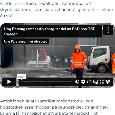
världens starkaste textilfiber. Det innebär att
skyddskläderna som skapas här är tåligare och starkare
än stål.
Ambitionen är att samtliga mellanstadie- och
högstadieklasser hoppar på grundskoleutmaningen.
Lärarna får fri möjlighet att arbeta tematiskt, likt