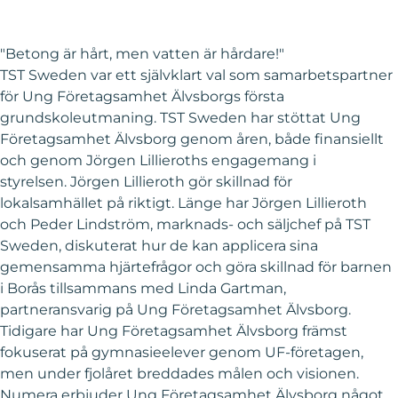
"Betong är hårt, men vatten är hårdare!"
TST Sweden var ett självklart val som samarbetspartner
för Ung Företagsamhet Älvsborgs första
grundskoleutmaning. TST Sweden har stöttat Ung
Företagsamhet Älvsborg genom åren, både finansiellt
och genom Jörgen Lillieroths engagemang i
styrelsen. Jörgen Lillieroth gör skillnad för
lokalsamhället på riktigt. Länge har Jörgen Lillieroth
och Peder Lindström, marknads- och säljchef på TST
Sweden, diskuterat hur de kan applicera sina
gemensamma hjärtefrågor och göra skillnad för barnen
i Borås tillsammans med Linda Gartman,
partneransvarig på Ung Företagsamhet Älvsborg.
Tidigare har Ung Företagsamhet Älvsborg främst
fokuserat på gymnasieelever genom UF-företagen,
men under fjolåret breddades målen och visionen.
Numera erbjuder Ung Företagsamhet Älvsborg något