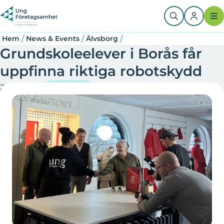
Hoppa
Länkstig
till
huvudinnehåll
/
/
/
Hem
News & Events
Älvsborg
Grundskoleelever i Borås får
uppfinna riktiga robotskydd
2024-01-03
Älvsborg