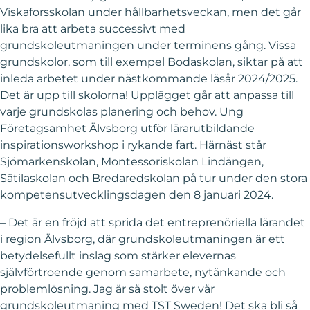
Viskaforsskolan under hållbarhetsveckan, men det går
lika bra att arbeta successivt med
grundskoleutmaningen under terminens gång. Vissa
grundskolor, som till exempel Bodaskolan, siktar på att
inleda arbetet under nästkommande läsår 2024/2025.
Det är upp till skolorna! Upplägget går att anpassa till
varje grundskolas planering och behov. Ung
Företagsamhet Älvsborg utför lärarutbildande
inspirationsworkshop i rykande fart. Härnäst står
Sjömarkenskolan, Montessoriskolan Lindängen,
Sätilaskolan och Bredaredskolan på tur under den stora
kompetensutvecklingsdagen den 8 januari 2024.
– Det är en fröjd att sprida det entreprenöriella lärandet
i region Älvsborg, där grundskoleutmaningen är ett
betydelsefullt inslag som stärker elevernas
självförtroende genom samarbete, nytänkande och
problemlösning. Jag är så stolt över vår
grundskoleutmaning med TST Sweden! Det ska bli så