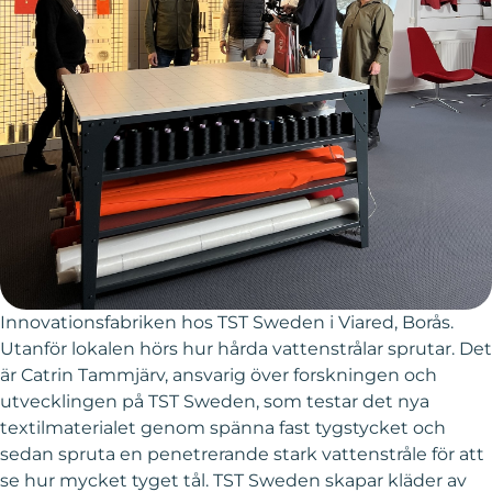
Innovationsfabriken hos TST Sweden i Viared, Borås.
Utanför lokalen hörs hur hårda vattenstrålar sprutar. Det
är Catrin Tammjärv, ansvarig över forskningen och
utvecklingen på TST Sweden, som testar det nya
textilmaterialet genom spänna fast tygstycket och
sedan spruta en penetrerande stark vattenstråle för att
se hur mycket tyget tål. TST Sweden skapar kläder av