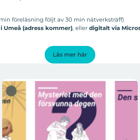
 min föreläsning följt av 30 min nätverksträff)
i Umeå (adress kommer)
, eller
digitalt via Micr
Läs mer här