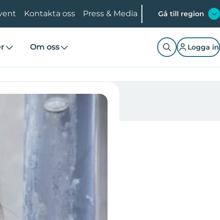
vent
Kontakta oss
Press & Media
Gå till region
er
Om oss
Logga in