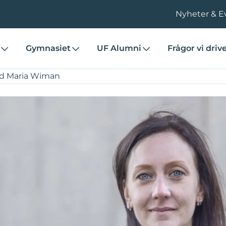
Nyheter & E
Gymnasiet
UF Alumni
Frågor vi driv
ed Maria Wiman
med Maria Wiman