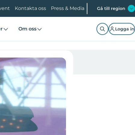
vent
Kontakta oss
Press & Media
Gå till region
er
Om oss
Logga in