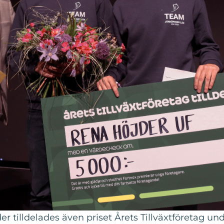
r tilldelades även priset Årets Tillväxtföretag un