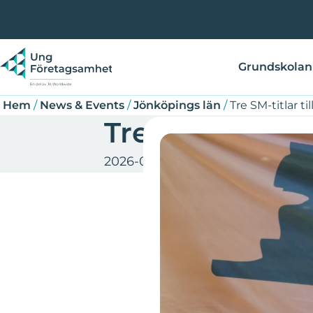
Hoppa
Länkstig
till
huvudinnehåll
Grundskolan
Hem
/
News & Events
/
Jönköpings län
/
Tre SM-titlar t
Tre SM-titlar t
2026-05-29
Jönköpings län