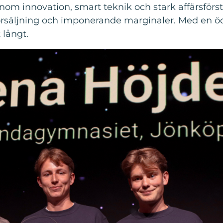
Genom innovation, smart teknik och stark affärsförs
 försäljning och imponerande marginaler. Med en
 långt.