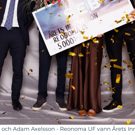
och Adam Axelsson - Reonoma UF vann Årets Inn