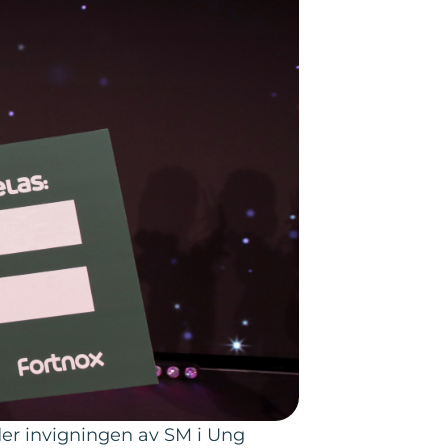
der invigningen av SM i Ung