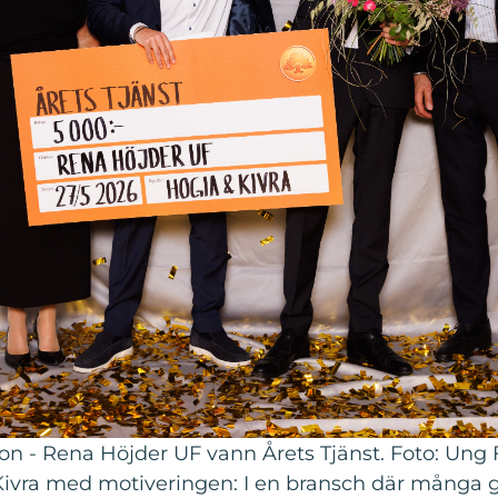
on - Rena Höjder UF vann Årets Tjänst. Foto: Un
 Kivra med motiveringen: I en bransch där många g