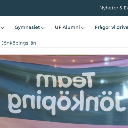
Nyheter & E
Gymnasiet
UF Alumni
Frågor vi driv
ill Jönköpings län
ill Jönköpings län