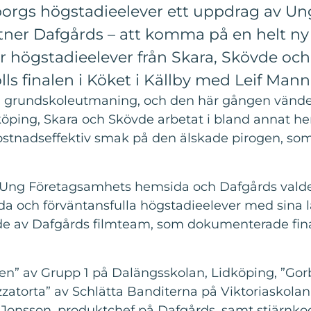
aborgs högstadieelever ett uppdrag av 
tner Dafgårds – att komma på en helt ny
r högstadieelever från Skara, Skövde oc
s finalen i Köket i Källby med Leif Mann
a grundskoleutmaning, och den här gången vände d
dköping, Skara och Skövde arbetat i bland annat
kostnadseffektiv smak på den älskade pirogen, som
ng Företagsamhets hemsida och Dafgårds valde ut 
och förväntansfulla högstadieelever med sina lärar
s de av Dafgårds filmteam, som dokumenterade fi
en” av Grupp 1 på Dalängsskolan, Lidköping, ”Go
atorta” av Schlätta Banditerna på Viktoriaskolan, 
 Jonsson, produktchef på Dafgårds, samt stjärnk