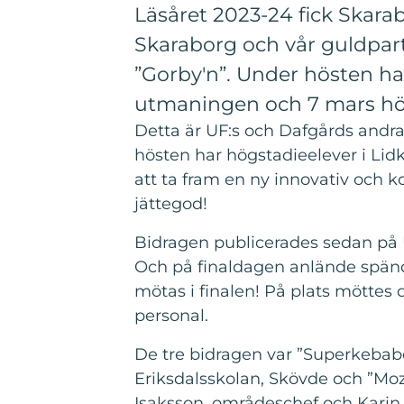
Läsåret 2023-24 fick Skar
Skaraborg och vår guldpar
”Gorby'n”. Under hösten ha
utmaningen och 7 mars höll
Detta är UF:s och Dafgårds andr
hösten har högstadieelever i Li
att ta fram en ny innovativ och 
jättegod!
Bidragen publicerades sedan på U
Och på finaldagen anlände spända 
mötas i finalen! På plats mötte
personal.
De tre bidragen var ”Superkebab
Eriksdalsskolan, Skövde och ”Mozz
Isaksson, områdeschef och Karin