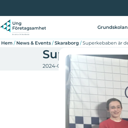
Hoppa
Länkstig
till
huvudinnehåll
Grundskolan
Hem
/
News & Events
/
Skaraborg
/
Superkebaben är de
Superkebaben 
2024-03-12
Skaraborg