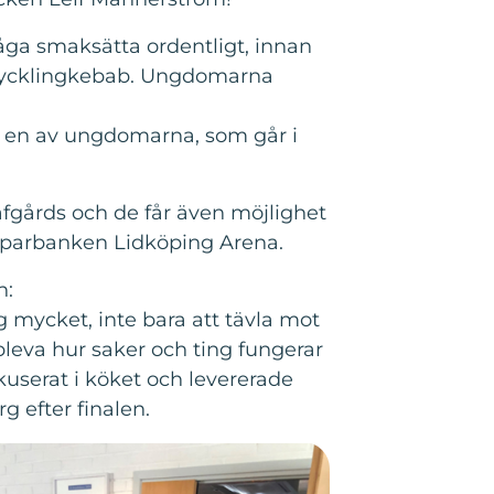
åga smaksätta ordentligt, innan
ar kycklingkebab. Ungdomarna
er en av ungdomarna, som går i
fgårds och de får även möjlighet
Sparbanken Lidköping Arena.
n:
 mycket, inte bara att tävla mot
leva hur saker och ting fungerar
kuserat i köket och levererade
 efter finalen.