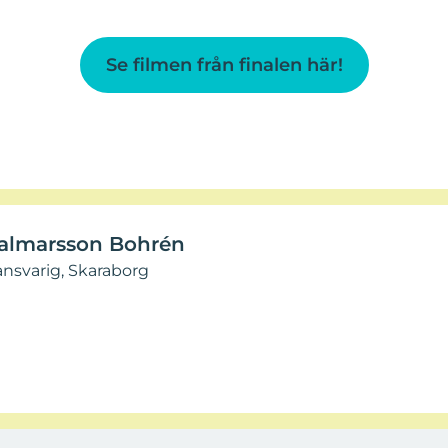
Se filmen från finalen här!
almarsson Bohrén
nsvarig, Skaraborg