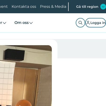
vent
Kontakta oss
Press & Media
Gå till region
er
Om oss
Logga in