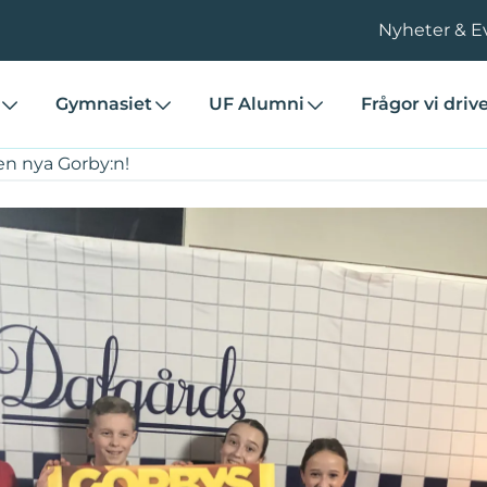
Nyheter & E
Gymnasiet
UF Alumni
Frågor vi driv
n nya Gorby:n!
är den nya Gorby:n!