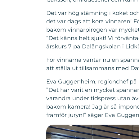
Det var hög stämning i köket och
det var dags att kora vinnaren! 
bakom vinnarpirogen var mycket 
”Det känns helt sjukt! Vi förvänt
årskurs 7 på Dalängskolan i Lidk
För vinnarna väntar nu en spänn
att ställa ut tillsammans med D
Eva Guggenheim, regionchef på 
”Det har varit en mycket spännan
varandra under tidspress utan äv
bakom kamera! Jag är så imponera
framför juryn!” säger Eva Gugge