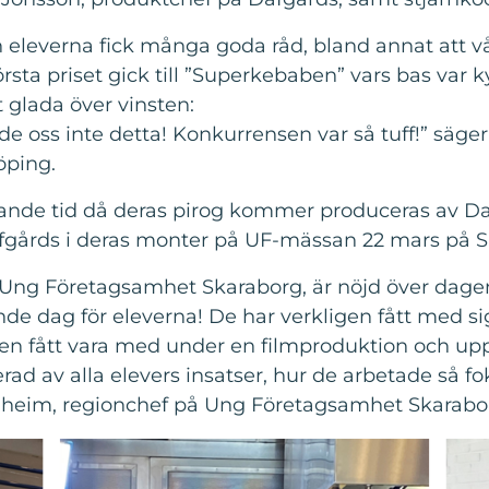
 eleverna fick många goda råd, bland annat att v
Första priset gick till ”Superkebaben” vars bas v
glada över vinsten:
ade oss inte detta! Konkurrensen var så tuff!” säg
öping.
ande tid då deras pirog kommer produceras av Da
afgårds i deras monter på UF-mässan 22 mars på 
Ung Företagsamhet Skaraborg, är nöjd över dage
de dag för eleverna! De har verkligen fått med sig
en fått vara med under en filmproduktion och upp
d av alla elevers insatser, hur de arbetade så fo
nheim, regionchef på Ung Företagsamhet Skaraborg