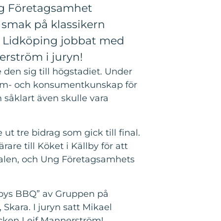
Ung Företagsamhet
 smak på klassikern
h Lidköping jobbat med
erström i juryn!
en sig till högstadiet. Under
 hem- och konsumentkunskap för
 såklart även skulle vara
tre bidrag som gick till final.
e till Köket i Källby för att
nalen, och Ung Företagsamhets
rbys BBQ” av Gruppen på
Skara. I juryn satt Mikael
ocken Leif Mannerström!