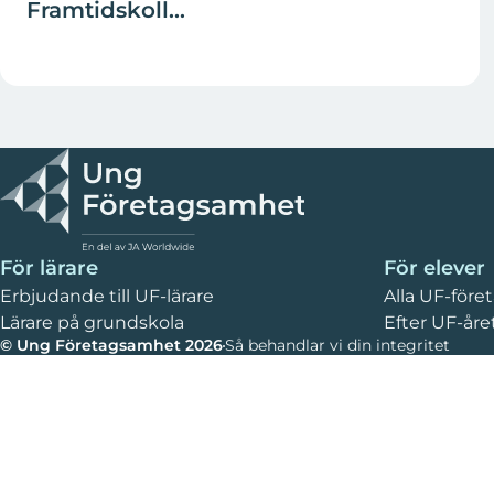
Framtidskoll...
För lärare
För elever
Erbjudande till UF-lärare
Alla UF-före
Lärare på grundskola
Efter UF-åre
© Ung Företagsamhet 2026
Så behandlar vi din integritet