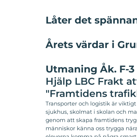
Låter det spänn
Årets värdar i G
Utmaning Åk. F-3
Hjälp LBC Frakt at
"Framtidens trafikh
Transporter och logistik är viktig
sjukhus, skolmat i skolan och mate
genom att skapa framtidens trygga
människor känna oss trygga när
eleverna komma på några smarta l