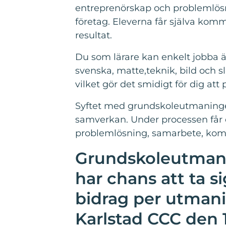
entreprenörskap och problemlösni
företag. Eleverna får själva komma
resultat.
Du som lärare kan enkelt jobba 
svenska, matte,teknik, bild och s
vilket gör det smidigt för dig at
Syftet med grundskoleutmaningen
samverkan. Under processen får e
problemlösning, samarbete, kom
Grundskoleutmani
har chans att ta sig
bidrag per utmani
Karlstad CCC den 1