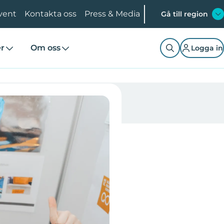
vent
Kontakta oss
Press & Media
Gå till region
er
Om oss
Logga in