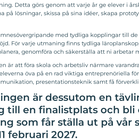
ng. Detta görs genom att varje år ge elever i årsk
 på lösningar, skissa på sina idéer, skapa prototype
ämnesövergripande med tydliga kopplingar till de
löjd.
För varje utmaning finns tydliga läroplanskopp
t planera, genomföra och säkerställa att ni arbetar
 är att föra skola och arbetsliv närmare varandr
leverna öva på en rad viktiga entreprenöriella fö
munikation, presentationsteknik samt
få förverkli
ngen är dessutom en tävlin
 till en finalistplats och bli
ng som får ställa ut på vår
1 februari 2027.