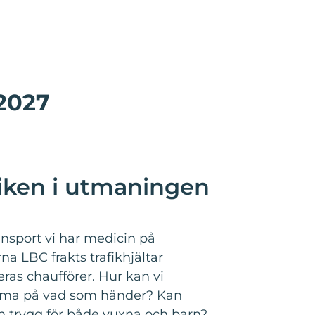
/2027
fiken i utmaningen
ransport vi har medicin på
na LBC frakts trafikhjältar
eras chaufförer. Hur kan vi
amma på vad som händer? Kan
n trygg för både vuxna och barn?