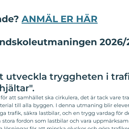
ande?
ANMÄL ER HÄR
rundskoleutmaningen 2026
t utveckla tryggheten i tra
jältar".
t för att samhället ska cirkulera, det är tack vare t
rial till alla byggen. I denna utmaning blir elever
 trafik, säkra lastbilar, och en trygg vardag för d
a stora fordon som lastbilar och vara uppmärks
ösningar för att minska olyckor och göra trafike