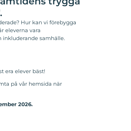
ramtidens trygga
.
derade? Hur kan vi förebygga
år eleverna vara
h inkluderande samhälle.
t era elever bäst!
ämta på vår hemsida när
cember 2026.