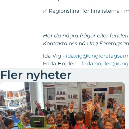
✅ Regionsfinal för finalisterna i m
Har du några frågor eller funder
Kontakta oss på Ung Företags
Ida Vig -
ida.vig@ungforetagsam
Frida Höjdén -
frida.hojden@ung
Fler nyheter