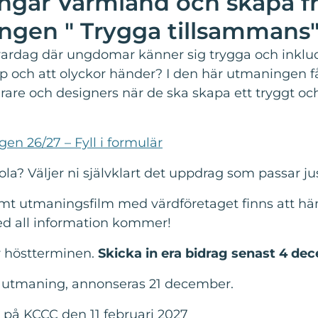
ingar Värmland och skapa f
ngen " Trygga tillsammans"
 vardag där ungdomar känner sig trygga och inklu
ap och att olyckor händer? I den här utmaningen f
are och designers när de ska skapa ett tryggt oc
n 26/27 – Fyll i formulär
? Väljer ni självklart det uppdrag som passar jus
amt utmaningsfilm med värdföretaget finns att h
ed all information kommer!
höstterminen.
Skicka in era bidrag senast 4 de
ve utmaning, annonseras 21 december.
 på KCCC den 11 februari 2027