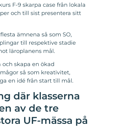
urs F-9 skarpa case från lokala
r och till sist presentera sitt
 flesta ämnena så som SO,
lingar till respektive stadie
 mot läroplanens mål.
a och skapa en ökad
rmågor så som kreativitet,
ga en idé från start till mål.
g där klasserna
 en av de tre
 stora UF-mässa på