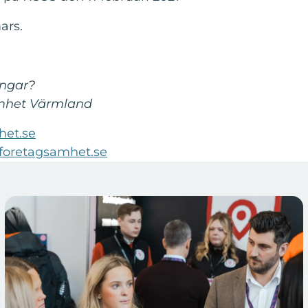
ars.
ingar?
amhet Värmland
het.se
foretagsamhet.se