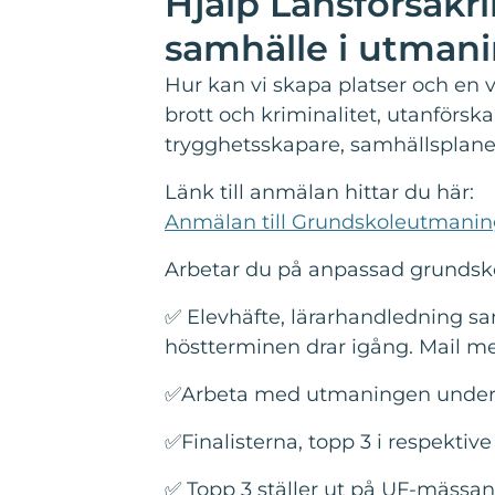
Hjälp Länsförsäkr
samhälle i utmani
Hur kan vi skapa platser och en
brott och kriminalitet, utanförsk
trygghetsskapare, samhällsplaner
Länk till anmälan hittar du här:
Anmälan till Grundskoleutmaninge
Arbetar du på anpassad grundskola
✅ Elevhäfte, lärarhandledning s
höstterminen drar igång. Mail m
✅Arbeta med utmaningen under 
✅Finalisterna, topp 3 i respekti
✅ Topp 3 ställer ut på UF-mässan