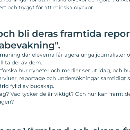
rt och tryggt för att minska olyckor.
ch bli deras framtida repo
abevakning".
tmaning där eleverna får agera unga journalister 
ll ta del av dem.
forska hur nyheter och medier ser ut idag, och h
rvjuer, reportage och undersökningar samtidigt som
rld fylld av budskap.
? Vad tycker de är viktigt? Och hur kan framtide
ingen?