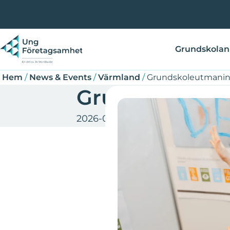
Hoppa
Länkstig
till
huvudinnehåll
Grundskolan
Hem
/
News & Events
/
Värmland
/
Grundskoleutmanin
Grundskoleut
2026-05-19
Värmland