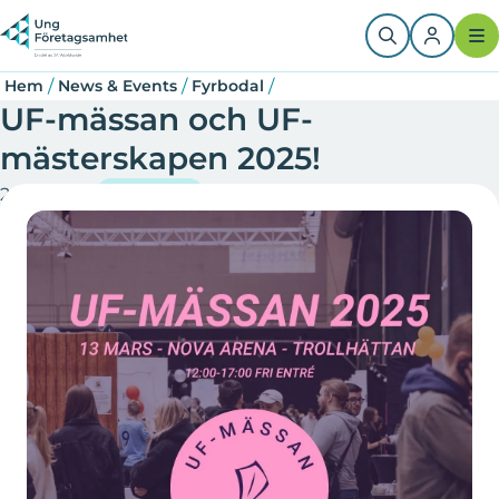
Hoppa
Länkstig
till
huvudinnehåll
/
/
/
Hem
News & Events
Fyrbodal
UF-mässan och UF-
mästerskapen 2025!
2025-01-29
Fyrbodal