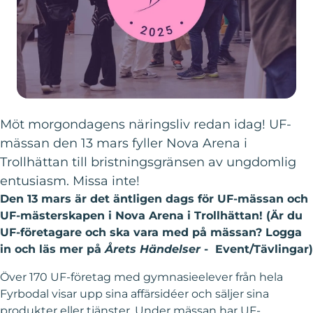
Möt morgondagens näringsliv redan idag! UF-
mässan den 13 mars fyller Nova Arena i
Trollhättan till bristningsgränsen av ungdomlig
entusiasm. Missa inte!
Den 13 mars är det äntligen dags för UF-mässan och
UF-mästerskapen i Nova Arena i Trollhättan! (Är du
UF-företagare och ska vara med på mässan? Logga
in och läs mer på
Årets Händelser
- Event/Tävlingar)
Över 170 UF-företag med gymnasieelever från hela
Fyrbodal visar upp sina affärsidéer och säljer sina
produkter eller tjänster. Under mässan har UF-