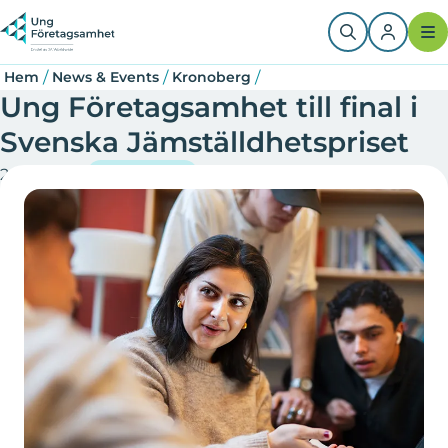
Hoppa
Länkstig
till
huvudinnehåll
/
/
/
Hem
News & Events
Kronoberg
Ung Företagsamhet till final i
Svenska Jämställdhetspriset
2024-12-03
Kronoberg