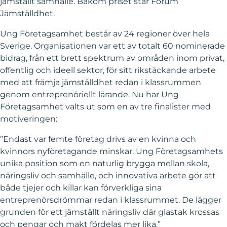
jämställt samhälle. Bakom priset står Forum
Jämställdhet.
Ung Företagsamhet består av 24 regioner över hela
Sverige. Organisationen var ett av totalt 60 nominerade
bidrag, från ett brett spektrum av områden inom privat,
offentlig och ideell sektor, för sitt rikstäckande arbete
med att främja jämställdhet redan i klassrummen
genom entreprenöriellt lärande. Nu har Ung
Företagsamhet valts ut som en av tre finalister med
motiveringen:
”Endast var femte företag drivs av en kvinna och
kvinnors nyföretagande minskar. Ung Företagsamhets
unika position som en naturlig brygga mellan skola,
näringsliv och samhälle, och innovativa arbete gör att
både tjejer och killar kan förverkliga sina
entreprenörsdrömmar redan i klassrummet. De lägger
grunden för ett jämställt näringsliv där glastak krossas
och pengar och makt fördelas mer lika.”