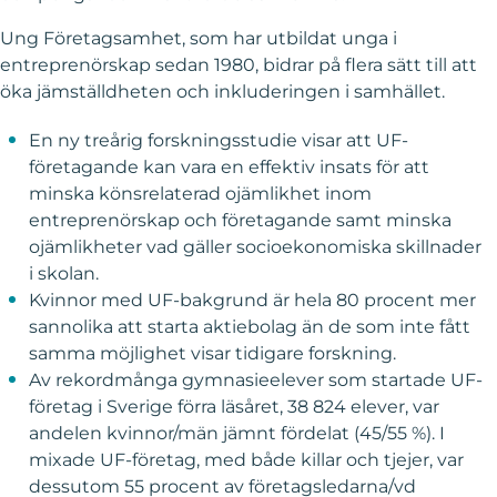
Ung Företagsamhet, som har utbildat unga i
entreprenörskap sedan 1980, bidrar på flera sätt till att
öka jämställdheten och inkluderingen i samhället.
En ny treårig forskningsstudie visar att UF-
företagande kan vara en effektiv insats för att
minska könsrelaterad ojämlikhet inom
entreprenörskap och företagande samt minska
ojämlikheter vad gäller socioekonomiska skillnader
i skolan.
Kvinnor med UF-bakgrund är hela 80 procent mer
sannolika att starta aktiebolag än de som inte fått
samma möjlighet visar tidigare forskning.
Av rekordmånga gymnasieelever som startade UF-
företag i Sverige förra läsåret, 38 824 elever, var
andelen kvinnor/män jämnt fördelat (45/55 %). I
mixade UF-företag, med både killar och tjejer, var
dessutom 55 procent av företagsledarna/vd