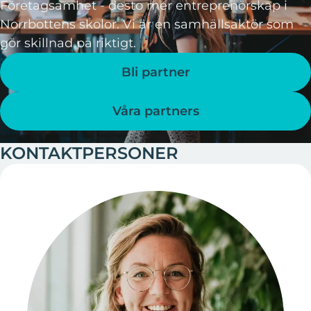
Företagsamhet - desto mer entreprenörskap i
Norrbottens skolor. Vi är en samhällsaktör som
gör skillnad på riktigt.
Bli partner
Våra partners
KONTAKTPERSONER