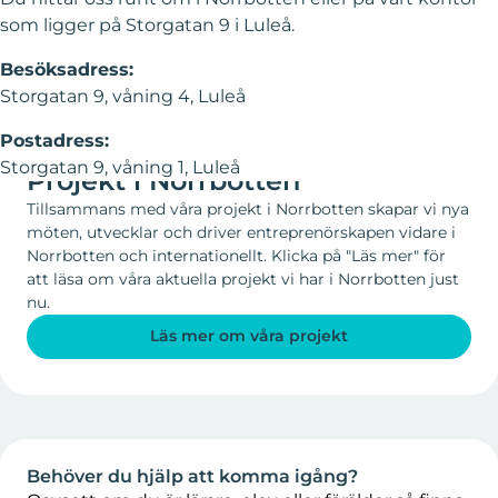
som ligger på Storgatan 9 i Luleå.
Besöksadress:
Storgatan 9, våning 4, Luleå
Postadress:
VI ÄR MED OCH SKAPAR NYA VÄGAR MED HJÄLP AV
Storgatan 9, våning 1, Luleå
Projekt i Norrbotten
Tillsammans med våra projekt i Norrbotten skapar vi nya
möten, utvecklar och driver entreprenörskapen vidare i
Norrbotten och internationellt. Klicka på "Läs mer" för
att läsa om våra aktuella projekt vi har i Norrbotten just
nu.
Läs mer om våra projekt
Behöver du hjälp att komma igång?