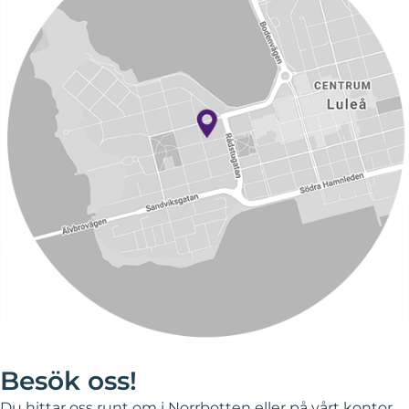
Besök oss!
Du hittar oss runt om i Norrbotten eller på vårt kontor