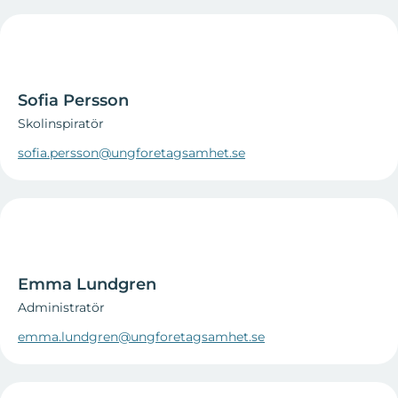
Sofia Persson
Skolinspiratör
sofia.persson@ungforetagsamhet.se
Emma Lundgren
Administratör
emma.lundgren@ungforetagsamhet.se