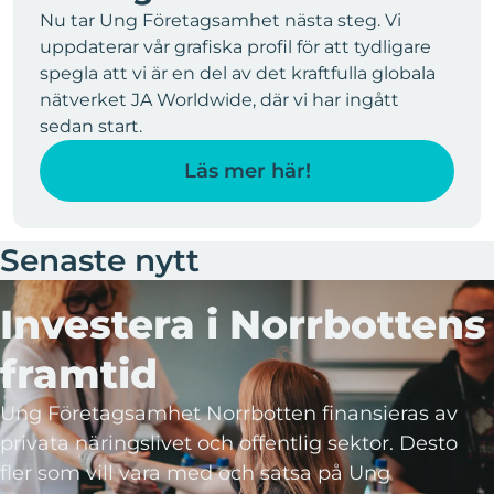
Nu tar Ung Företagsamhet nästa steg. Vi
uppdaterar vår grafiska profil för att tydligare
spegla att vi är en del av det kraftfulla globala
nätverket JA Worldwide, där vi har ingått
sedan start.
Läs mer här!
Senaste nytt
Investera i Norrbottens
framtid
Ung Företagsamhet Norrbotten finansieras av
privata näringslivet och offentlig sektor. Desto
fler som vill vara med och satsa på Ung