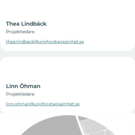
Thea Lindbäck
Projektledare
thea.lindback@ungforetagsamhet.se
Linn Öhman
Projektledare
linn.ohman@ungforetagsamhet.se