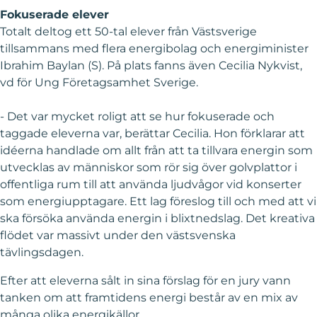
Fokuserade elever
Totalt deltog ett 50-tal elever från Västsverige
tillsammans med flera energibolag och energiminister
Ibrahim Baylan (S). På plats fanns även Cecilia Nykvist,
vd för Ung Företagsamhet Sverige.
- Det var mycket roligt att se hur fokuserade och
taggade eleverna var, berättar Cecilia. Hon förklarar att
idéerna handlade om allt från att ta tillvara energin som
utvecklas av människor som rör sig över golvplattor i
offentliga rum till att använda ljudvågor vid konserter
som energiupptagare. Ett lag föreslog till och med att vi
ska försöka använda energin i blixtnedslag. Det kreativa
flödet var massivt under den västsvenska
tävlingsdagen.
Efter att eleverna sålt in sina förslag för en jury vann
tanken om att framtidens energi består av en mix av
många olika energikällor.