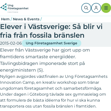
Hoppa
Länkstig
till
huvudinnehåll
/
/
Hem
News & Events
Elever i Västsverige: Så blir vi
fria från fossila bränslen
2015-02-06
Ung Företagsamhet Sverige
Elever från Västsverige har gjort upp om
framtidens smartaste energiidéer.
Tävlingsbidragen imponerade stort på
energiministern (S).
Nyligen avgjordes västfinalen av Ung Företagsamhets
Innovation Camp, en kreativ workshop som tränar
ungdomars företagsamhet och samarbetsförmåga.
Under dagen i Göteborg tävlade sex gymnasielag om
att formulera de bästa idéerna för hur vi ska kunna
transportera oss utan fossila bränslen i framtiden.