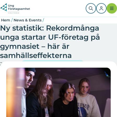
Hoppa
Länkstig
till
huvudinnehåll
/
/
Hem
News & Events
Ny statistik: Rekordmånga
unga startar UF-företag på
gymnasiet – här är
samhällseffekterna
2025-01-21
Ung Företagsamhet Sverige