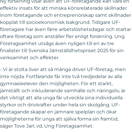
Ny forskning visar även att UF-företagande kan vara en
effektiv insats för att minska könsrelaterade skillnader
inom företagande och entreprenörskap samt skillnader
kopplat till socioekonomisk bakgrund. Tidigare UF-
företagare har även färre arbetslöshetsdagar och startar
oftare företag som anställer fler enligt forskning. Ung
Företagsamhet utsågs även nyligen till en av tre
finalister till Svenska Jämställdhetspriset 2025 för sin
verksamhet och effekter.
- Vi är stolta över att så många driver UF-företag, men
inte nöjda. Fortfarande får inte två tredjedelar av alla
gymnasieelever den möjligheten. För ett starkt,
jämställt och inkluderande samhälle och näringsliv, är
det viktigt att alla unga får utveckla sina individuella
styrkor och drivkrafter under hela sin skolgång. UF-
företagande skapar en jämnare spelplan och ökar
möjligheterna för unga att själva forma sin framtid,
säger Tove Jarl, vd, Ung Företagsamhet.