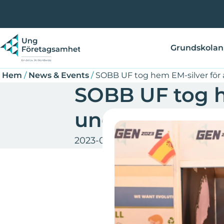
Hoppa
Länkstig
till
huvudinnehåll
Grundskolan
Hem
/
News & Events
/
SOBB UF tog hem EM-silver för a
SOBB UF tog h
unga till jobb
2023-07-20
Ung Företagsamhet S