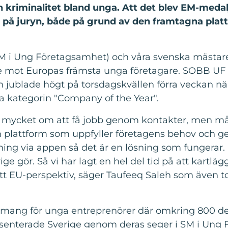
riminalitet bland unga. Att det blev EM-medalj
t på juryn, både på grund av den framtagna pla
M i Ung Företagsamhet) och våra svenska mästar
ade mot Europas främsta unga företagare. SOBB UF 
 jublade högt på torsdagskvällen förra veckan när 
da kategorin "Company of the Year".
 mycket om att få jobb genom kontakter, men må
en plattform som uppfyller företagens behov och g
llning via appen så det är en lösning som fungerar.
 gör. Så vi har lagt en hel del tid på att kartlägg
tt EU-perspektiv, säger Taufeeq Saleh som även to
mang för unga entreprenörer där omkring 800 del
resenterade Sverige genom deras seger i SM i Ung