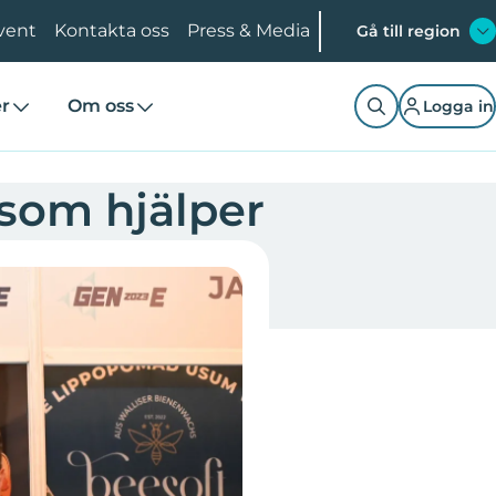
vent
Kontakta oss
Press & Media
Gå till region
er
Om oss
Logga in
som hjälper