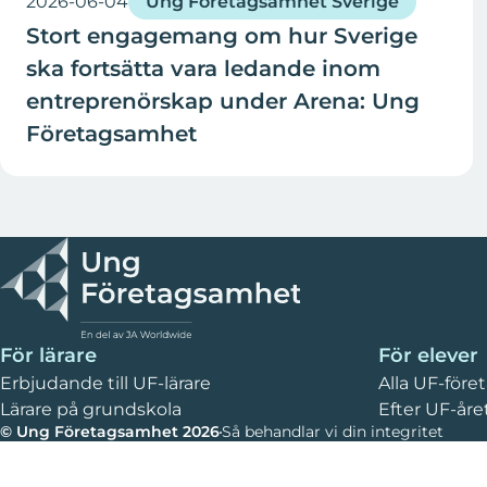
2026-06-04
Ung Företagsamhet Sverige
Stort engagemang om hur Sverige
ska fortsätta vara ledande inom
entreprenörskap under Arena: Ung
Företagsamhet
För lärare
För elever
Erbjudande till UF-lärare
Alla UF-före
Lärare på grundskola
Efter UF-åre
© Ung Företagsamhet 2026
Så behandlar vi din integritet