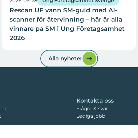
2026-05-28
Ung Företagsamhet Sverige
Rescan UF vann SM-guld med AI-
scanner för återvinning – här är alla
vinnare på SM i Ung Företagsamhet
2026
Alla nyheter
Kontakta oss
tag
Frågor & svar
t
Lediga jobb