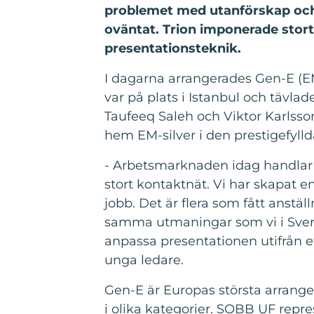
problemet med utanförskap och k
oväntat. Trion imponerade stor
presentationsteknik.
I dagarna arrangerades Gen-E (E
var på plats i Istanbul och tävl
Taufeeq Saleh och Viktor Karlsson
hem EM-silver i den prestigefyll
- Arbetsmarknaden idag handlar
stort kontaktnät. Vi har skapat 
jobb. Det är flera som fått anstä
samma utmaningar som vi i Sverige
anpassa presentationen utifrån e
unga ledare.
Gen-E är Europas största arrange
i olika kategorier. SOBB UF rep