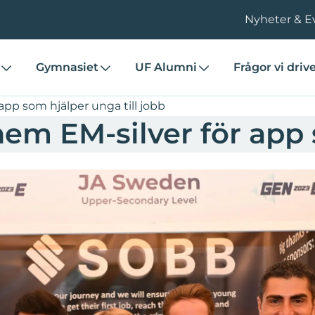
Nyheter & E
Gymnasiet
UF Alumni
Frågor vi driv
pp som hjälper unga till jobb
em EM-silver för app 
verige