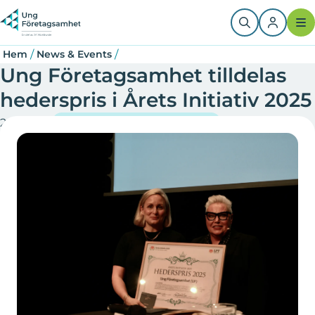
Hoppa
Länkstig
till
huvudinnehåll
/
/
Hem
News & Events
Ung Företagsamhet tilldelas
hederspris i Årets Initiativ 2025
2025-11-11
Ung Företagsamhet Sverige