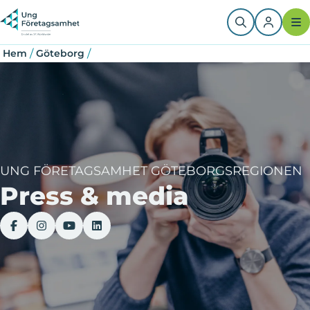
Hoppa
Länkstig
till
huvudinnehåll
/
/
Hem
Göteborg
UNG FÖRETAGSAMHET GÖTEBORGSREGIONEN
Press & media