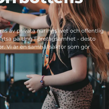
s av privata näringslivet och offentlig
h satsa på Ung Företagsamhet - desto
r. Vi är en samhällsaktör som gör