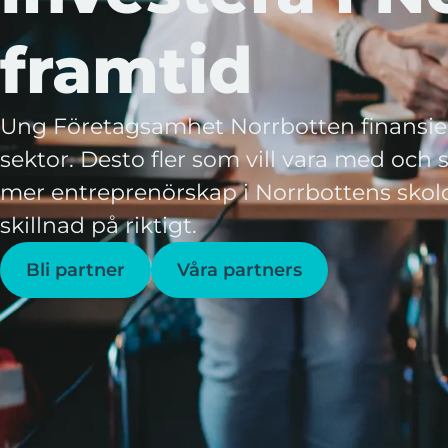
framtid
Ung Företagsamhet Norrbotten finansiera
sektor. Desto fler som vill vara med oc
mer entreprenörskap i Norrbottens skolo
skillnad på riktigt.
Bli partner
Våra partners