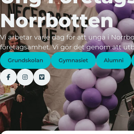
Norrbotten
Vi arbetar varje dag för att unga i Norrbo
företagsamhet. Vi gör det genom att utb
Grundskolan
Gymnasiet
Alumni