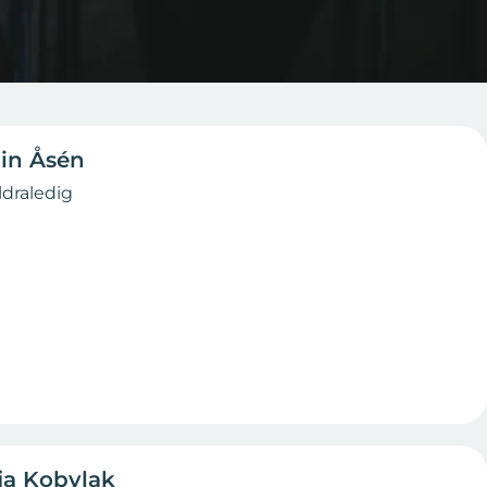
in Åsén
ldraledig
ia Kobylak