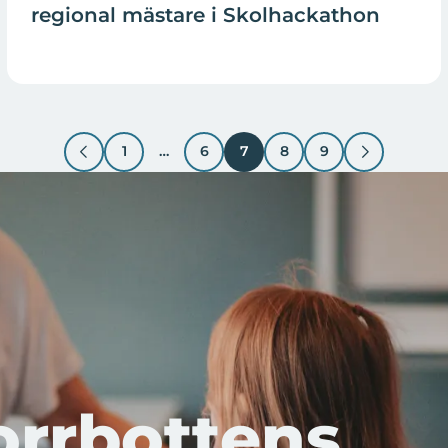
regional mästare i Skolhackathon
1
…
6
7
8
9
orrbottens