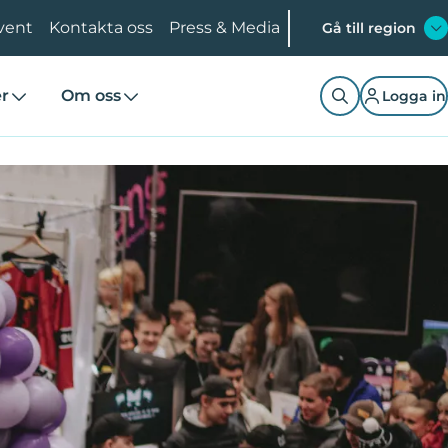
vent
Kontakta oss
Press & Media
Gå till region
er
Om oss
Logga in