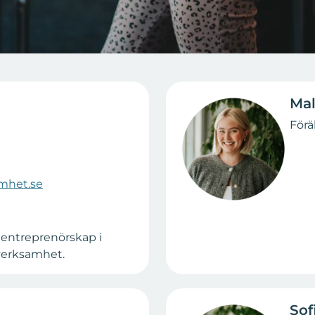
Mal
Förä
mhet.se
 entreprenörskap i
 verksamhet.
Sof