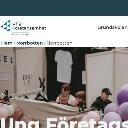
Hoppa
Länkstig
Question
till
huvudinnehåll
Grundskolan
Hem
/
Norrbotten
/
Norrbotten
Ung Företag