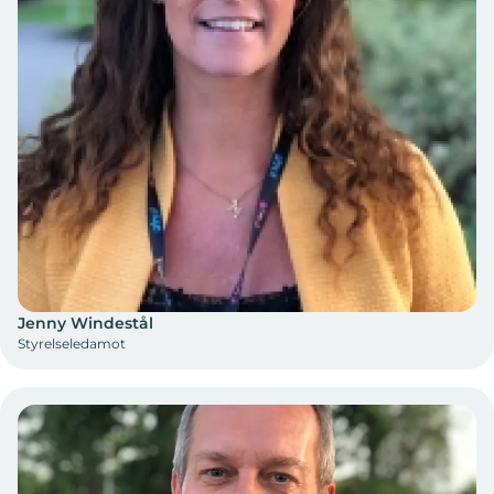
Jenny Windestål
Styrelseledamot