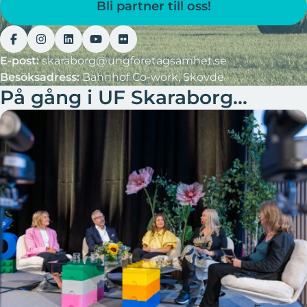
Bli partner till oss!
E-post:
skaraborg@ungforetagsamhet.se
Besöksadress:
Bahnhof Co-work, Skövde
På gång i UF Skaraborg...