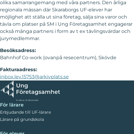
Om Ung Företagsamhet
Skaraborg
UF Skaraborg är en ideell förening som är en del av UF
Sverige. UF Skaraborg har kontor i Skövde men rör sig
och verkar i alla Skaraborgs kommuner och har en
styrelse med representanter från Skaraborgs näringsliv.
Varje läsår anordnar UF Skaraborg i egen regi kickoff för
UF-elever och lärare, utbildningsinsatser för lärare, samt
olika samarrangemang med våra partners. Den årliga
regionala mässan där Skaraborgs UF-elever har
möjlighet att ställa ut sina företag, sälja sina varor och
tävla om platser på SM i Ung Företagsamhet engagerar
också många partners i form av t ex tävlingsvärdar och