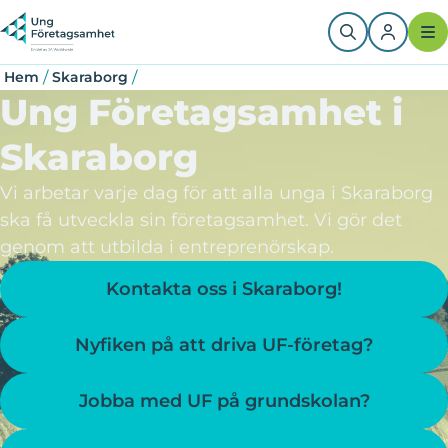
Sida
Sida
Sida
Hoppa
Länkstig
Paginering
till
huvudinnehåll
/
/
Hem
Skaraborg
Ung Företagsamhet i
Skaraborg
Vi arbetar varje dag för att alla unga i Skaraborg
ska få utveckla sin företagsamhet. Vi gör det
genom att utbilda i entreprenörskap.
Kontakta oss i Skaraborg!
Nyfiken på att driva UF-företag?
Jobba med UF på grundskolan?