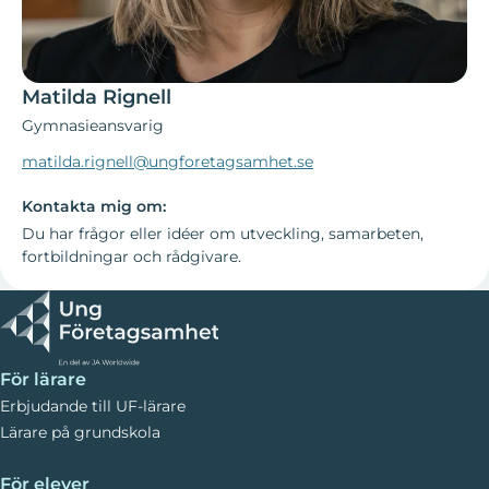
Matilda Rignell
Gymnasieansvarig
matilda.rignell@ungforetagsamhet.se
Kontakta mig om:
Du har frågor eller idéer om utveckling, samarbeten,
fortbildningar och rådgivare.
För lärare
Erbjudande till UF-lärare
Lärare på grundskola
För elever