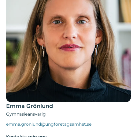
Emma Grönlund
Gymnasieansvarig
emma.gronlund@ungforetagsamhet.se
Kontakta mig om: