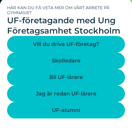
HÄR KAN DU FÅ VETA MER OM VÅRT ARBETE PÅ
GYMNASIET
UF-företagande med Ung
Företagsamhet Stockholm
Vill du driva UF-företag?
Skolledare
Bli UF-lärare
Jag är redan UF-lärare
UF-alumni