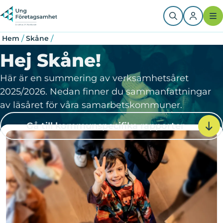
Hoppa
Länkstig
till
huvudinnehåll
/
/
Hem
Skåne
Hej Skåne!
Här är en summering av verksamhetsåret
2025/2026. Nedan finner du sammanfattningar
av läsåret för våra samarbetskommuner.
Gå till kommunspecifika rapporter